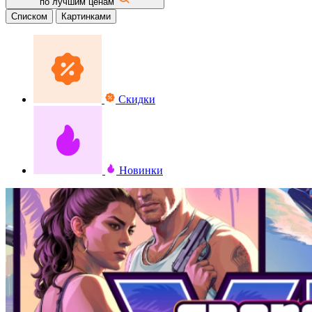
по лучшим ценам
Списком
Картинками
Скидки
Новинки