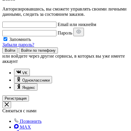
Авторизировавшись, вы сможете управлять своими личными
данными, следить за состоянием заказов.
Email или никнейм
Пароль
Запомнить
Забыли пароль?
Войти
Войти по телефону
или
войдите через другие сервисы, в которых вы уже имеете
аккаунт
VK
Одноклассники
Яндекс
Регистрация
Связаться с нами
Позвонить
MAX