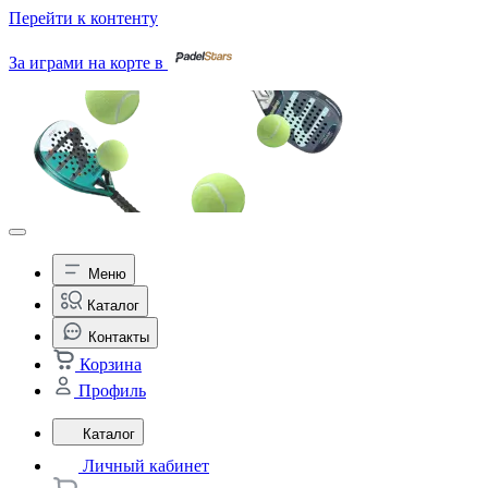
Перейти к контенту
За играми на корте в
Меню
Каталог
Контакты
Корзина
Профиль
Каталог
Личный кабинет