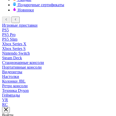
Подарочные сертификаты
Новинки
Игровые приставки
PS5
PS5 Pro
PS5 Slim
Xbox Series X
Xbox Series S
Nintendo Switch
Steam Deck
Стационарные консоли
Портативные консоли
Видеоигры
Настолки
Колонки JBL
Ретро консоли
Техника Dyson
Геймпады
VR
RC
Войти