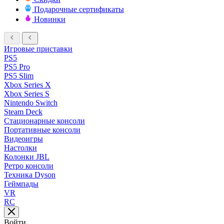
Подарочные сертификаты
Новинки
Игровые приставки
PS5
PS5 Pro
PS5 Slim
Xbox Series X
Xbox Series S
Nintendo Switch
Steam Deck
Стационарные консоли
Портативные консоли
Видеоигры
Настолки
Колонки JBL
Ретро консоли
Техника Dyson
Геймпады
VR
RC
Войти