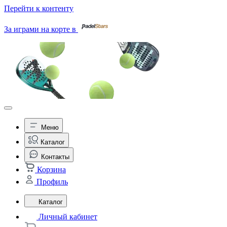
Перейти к контенту
За играми на корте в
Меню
Каталог
Контакты
Корзина
Профиль
Каталог
Личный кабинет