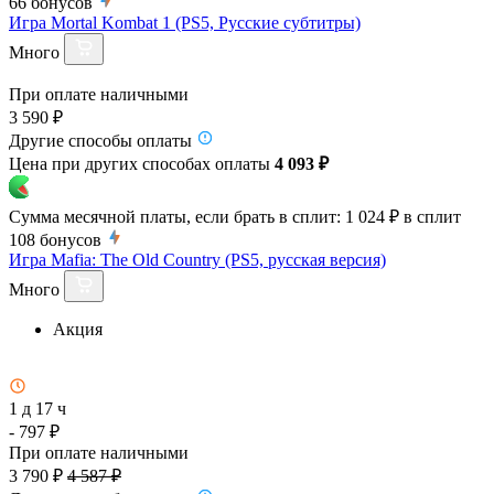
66
бонусов
Игра Mortal Kombat 1 (PS5, Русские субтитры)
Много
При оплате наличными
3 590 ₽
Другие способы оплаты
Цена при других способах оплаты
4 093 ₽
Сумма месячной платы, если брать в сплит:
1 024 ₽
в сплит
108
бонусов
Игра Mafia: The Old Country (PS5, русская версия)
Много
Акция
1 д 17 ч
- 797 ₽
При оплате наличными
3 790 ₽
4 587 ₽