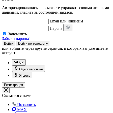
Авторизировавшись, вы сможете управлять своими личными
данными, следить за состоянием заказов.
Email или никнейм
Пароль
Запомнить
Забыли пароль?
Войти
Войти по телефону
или
войдите через другие сервисы, в которых вы уже имеете
аккаунт
VK
Одноклассники
Яндекс
Регистрация
Связаться с нами
Позвонить
MAX