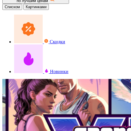
по лучшим ценам
Списком
Картинками
Скидки
Новинки