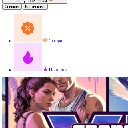
по лучшим ценам
Списком
Картинками
Скидки
Новинки