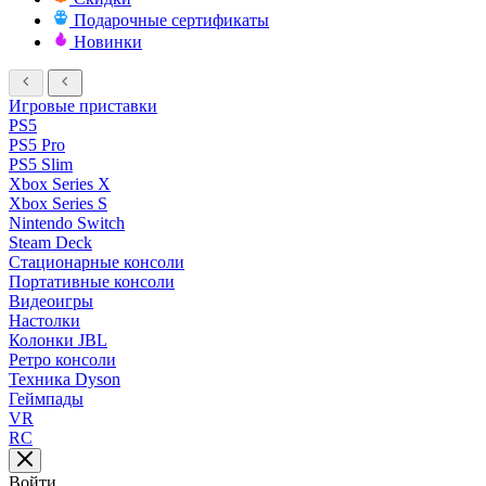
Подарочные сертификаты
Новинки
Игровые приставки
PS5
PS5 Pro
PS5 Slim
Xbox Series X
Xbox Series S
Nintendo Switch
Steam Deck
Стационарные консоли
Портативные консоли
Видеоигры
Настолки
Колонки JBL
Ретро консоли
Техника Dyson
Геймпады
VR
RC
Войти