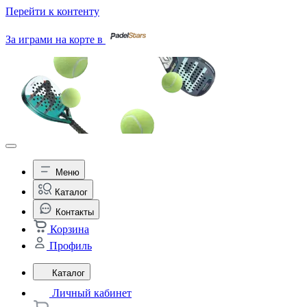
Перейти к контенту
За играми на корте в
Меню
Каталог
Контакты
Корзина
Профиль
Каталог
Личный кабинет