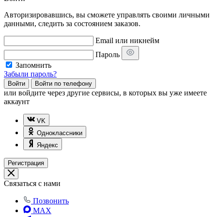
Авторизировавшись, вы сможете управлять своими личными
данными, следить за состоянием заказов.
Email или никнейм
Пароль
Запомнить
Забыли пароль?
Войти
Войти по телефону
или
войдите через другие сервисы, в которых вы уже имеете
аккаунт
VK
Одноклассники
Яндекс
Регистрация
Связаться с нами
Позвонить
MAX