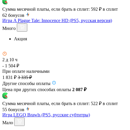
Сумма месячной платы, если брать в сплит:
592 ₽
в сплит
62
бонусов
Игра A Plague Tale: Innocence HD (PS5, русская версия)
Много
Акция
2 д 10 ч
- 1 504 ₽
При оплате наличными
1 831 ₽
3 335 ₽
Другие способы оплаты
Цена при других способах оплаты
2 087 ₽
Сумма месячной платы, если брать в сплит:
522 ₽
в сплит
55
бонусов
Игра LEGO Brawls (PS5, русские субтитры)
Мало