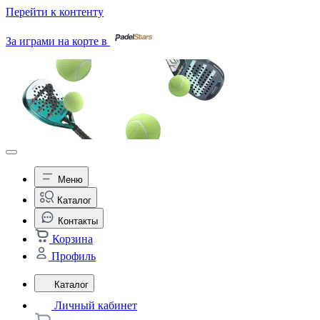
Перейти к контенту
За играми на корте в
Меню
Каталог
Контакты
Корзина
Профиль
Каталог
Личный кабинет