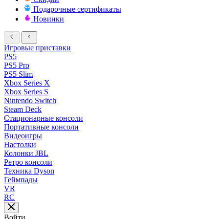
Подарочные сертификаты
Новинки
Игровые приставки
PS5
PS5 Pro
PS5 Slim
Xbox Series X
Xbox Series S
Nintendo Switch
Steam Deck
Стационарные консоли
Портативные консоли
Видеоигры
Настолки
Колонки JBL
Ретро консоли
Техника Dyson
Геймпады
VR
RC
Войти