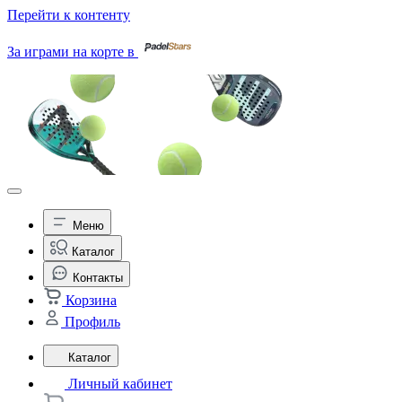
Перейти к контенту
За играми на корте в
Меню
Каталог
Контакты
Корзина
Профиль
Каталог
Личный кабинет