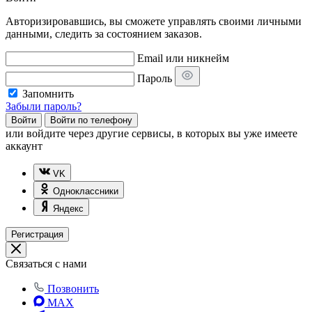
Авторизировавшись, вы сможете управлять своими личными
данными, следить за состоянием заказов.
Email или никнейм
Пароль
Запомнить
Забыли пароль?
Войти
Войти по телефону
или
войдите через другие сервисы, в которых вы уже имеете
аккаунт
VK
Одноклассники
Яндекс
Регистрация
Связаться с нами
Позвонить
MAX