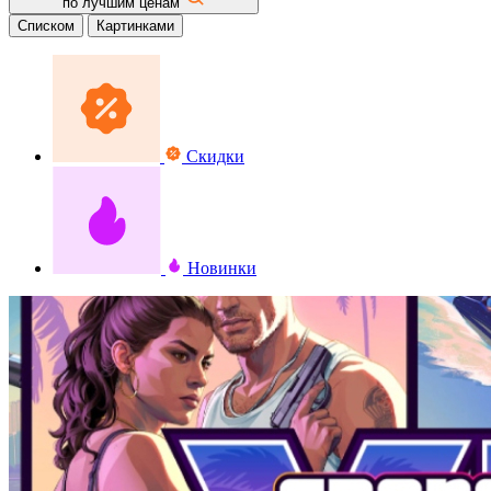
по лучшим ценам
Списком
Картинками
Скидки
Новинки