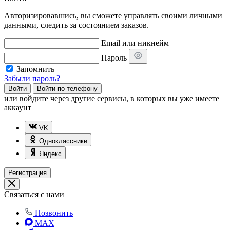
Авторизировавшись, вы сможете управлять своими личными
данными, следить за состоянием заказов.
Email или никнейм
Пароль
Запомнить
Забыли пароль?
Войти
Войти по телефону
или
войдите через другие сервисы, в которых вы уже имеете
аккаунт
VK
Одноклассники
Яндекс
Регистрация
Связаться с нами
Позвонить
MAX