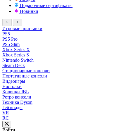
Подарочные сертификаты
Новинки
Игровые приставки
PS5
PS5 Pro
PS5 Slim
Xbox Series X
Xbox Series S
Nintendo Switch
Steam Deck
Стационарные консоли
Портативные консоли
Видеоигры
Настолки
Колонки JBL
Ретро консоли
Техника Dyson
Геймпады
VR
RC
Войти