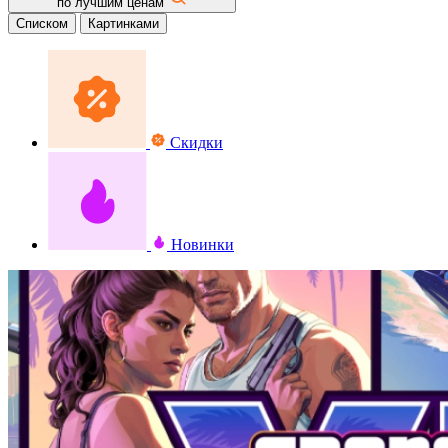
по лучшим ценам
Списком
Картинками
Скидки
Новинки