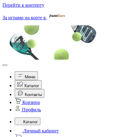
Перейти к контенту
За играми на корте в
Меню
Каталог
Контакты
Корзина
Профиль
Каталог
Личный кабинет