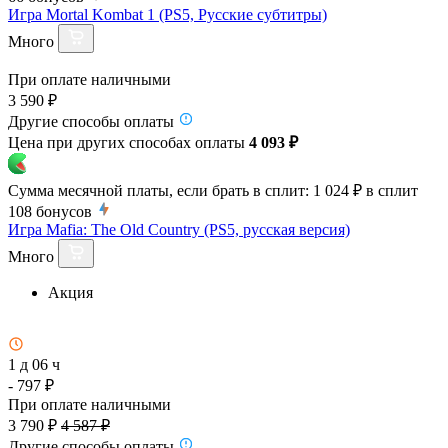
Игра Mortal Kombat 1 (PS5, Русские субтитры)
Много
При оплате наличными
3 590 ₽
Другие способы оплаты
Цена при других способах оплаты
4 093 ₽
Сумма месячной платы, если брать в сплит:
1 024 ₽
в сплит
108
бонусов
Игра Mafia: The Old Country (PS5, русская версия)
Много
Акция
1 д 06 ч
- 797 ₽
При оплате наличными
3 790 ₽
4 587 ₽
Другие способы оплаты