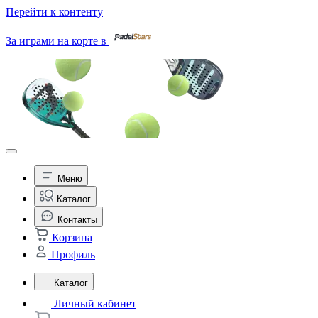
Перейти к контенту
За играми на корте в
Меню
Каталог
Контакты
Корзина
Профиль
Каталог
Личный кабинет