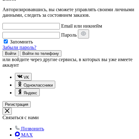
Авторизировавшись, вы сможете управлять своими личными
данными, следить за состоянием заказов.
Email или никнейм
Пароль
Запомнить
Забыли пароль?
Войти
Войти по телефону
или
войдите через другие сервисы, в которых вы уже имеете
аккаунт
VK
Одноклассники
Яндекс
Регистрация
Связаться с нами
Позвонить
MAX