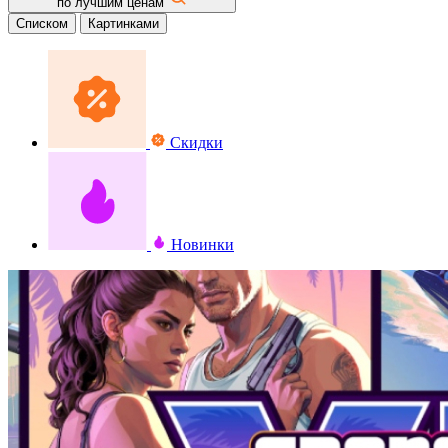
по лучшим ценам
Списком
Картинками
Скидки
Новинки