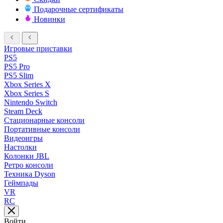
Подарочные сертификаты
Новинки
Игровые приставки
PS5
PS5 Pro
PS5 Slim
Xbox Series X
Xbox Series S
Nintendo Switch
Steam Deck
Стационарные консоли
Портативные консоли
Видеоигры
Настолки
Колонки JBL
Ретро консоли
Техника Dyson
Геймпады
VR
RC
Войти