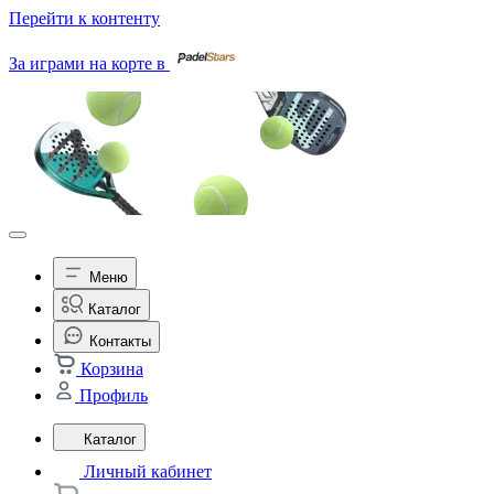
Перейти к контенту
За играми на корте в
Меню
Каталог
Контакты
Корзина
Профиль
Каталог
Личный кабинет