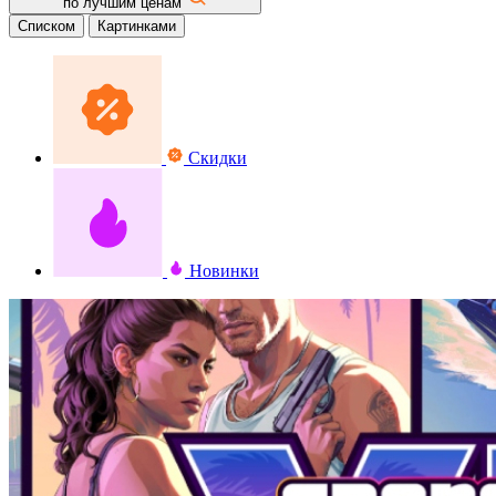
по лучшим ценам
Списком
Картинками
Скидки
Новинки