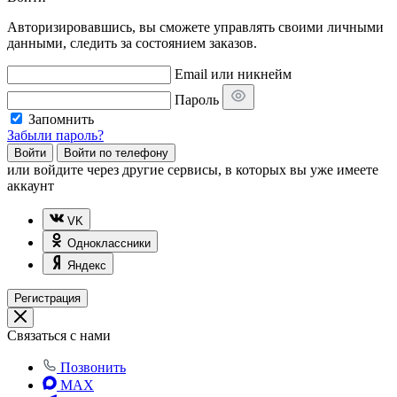
Авторизировавшись, вы сможете управлять своими личными
данными, следить за состоянием заказов.
Email или никнейм
Пароль
Запомнить
Забыли пароль?
Войти
Войти по телефону
или
войдите через другие сервисы, в которых вы уже имеете
аккаунт
VK
Одноклассники
Яндекс
Регистрация
Связаться с нами
Позвонить
MAX