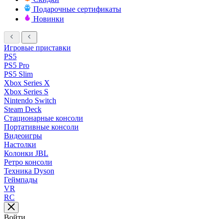
Подарочные сертификаты
Новинки
Игровые приставки
PS5
PS5 Pro
PS5 Slim
Xbox Series X
Xbox Series S
Nintendo Switch
Steam Deck
Стационарные консоли
Портативные консоли
Видеоигры
Настолки
Колонки JBL
Ретро консоли
Техника Dyson
Геймпады
VR
RC
Войти