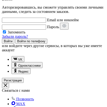
Авторизировавшись, вы сможете управлять своими личными
данными, следить за состоянием заказов.
Email или никнейм
Пароль
Запомнить
Забыли пароль?
Войти
Войти по телефону
или
войдите через другие сервисы, в которых вы уже имеете
аккаунт
VK
Одноклассники
Яндекс
Регистрация
Связаться с нами
Позвонить
MAX