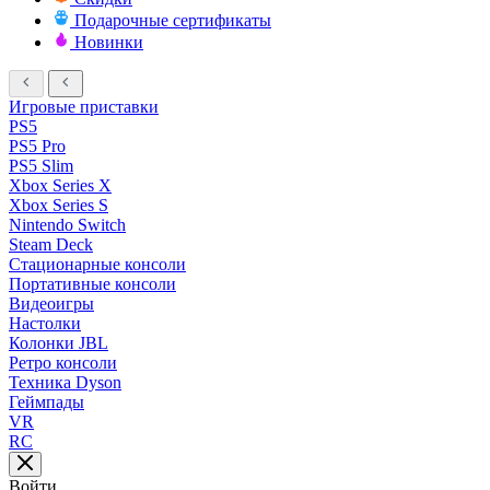
Подарочные сертификаты
Новинки
Игровые приставки
PS5
PS5 Pro
PS5 Slim
Xbox Series X
Xbox Series S
Nintendo Switch
Steam Deck
Стационарные консоли
Портативные консоли
Видеоигры
Настолки
Колонки JBL
Ретро консоли
Техника Dyson
Геймпады
VR
RC
Войти