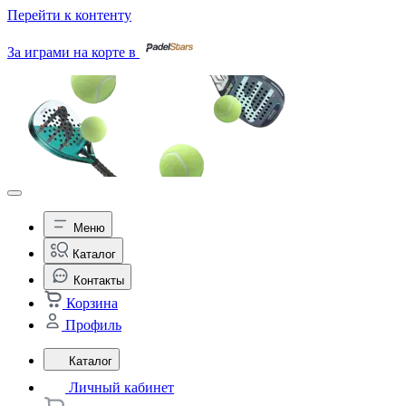
Перейти к контенту
За играми на корте в
Меню
Каталог
Контакты
Корзина
Профиль
Каталог
Личный кабинет