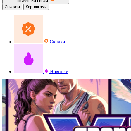
по лучшим ценам
Списком
Картинками
Скидки
Новинки