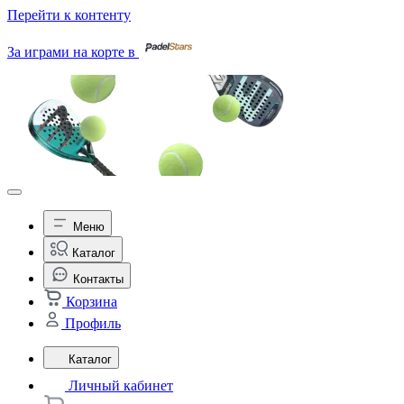
Перейти к контенту
За играми на корте в
Меню
Каталог
Контакты
Корзина
Профиль
Каталог
Личный кабинет