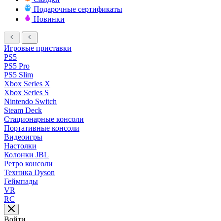
Подарочные сертификаты
Новинки
Игровые приставки
PS5
PS5 Pro
PS5 Slim
Xbox Series X
Xbox Series S
Nintendo Switch
Steam Deck
Стационарные консоли
Портативные консоли
Видеоигры
Настолки
Колонки JBL
Ретро консоли
Техника Dyson
Геймпады
VR
RC
Войти