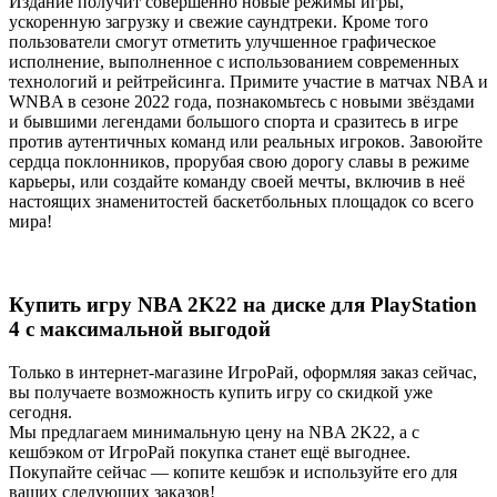
Издание получит совершенно новые режимы игры,
ускоренную загрузку и свежие саундтреки. Кроме того
пользователи смогут отметить улучшенное графическое
исполнение, выполненное с использованием современных
технологий и рейтрейсинга. Примите участие в матчах NBA и
WNBA в сезоне 2022 года, познакомьтесь с новыми звёздами
и бывшими легендами большого спорта и сразитесь в игре
против аутентичных команд или реальных игроков. Завоюйте
сердца поклонников, прорубая свою дорогу славы в режиме
карьеры, или создайте команду своей мечты, включив в неё
настоящих знаменитостей баскетбольных площадок со всего
мира!
Купить игру NBA 2K22 на диске для PlayStation
4 с максимальной выгодой
Только в интернет-магазине ИгроРай, оформляя заказ сейчас,
вы получаете возможность купить игру со скидкой уже
сегодня.
Мы предлагаем минимальную цену на NBA 2K22, а с
кешбэком от ИгроРай покупка станет ещё выгоднее.
Покупайте сейчас — копите кешбэк и используйте его для
ваших следующих заказов!