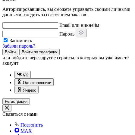
Авторизировавшись, вы сможете управлять своими личными
данными, следить за состоянием заказов.
Email или никнейм
Пароль
Запомнить
Забыли пароль?
Войти
Войти по телефону
или
войдите через другие сервисы, в которых вы уже имеете
аккаунт
VK
Одноклассники
Яндекс
Регистрация
Связаться с нами
Позвонить
MAX