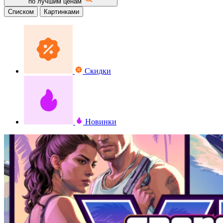
по лучшим ценам
Списком
Картинками
Скидки
Новинки