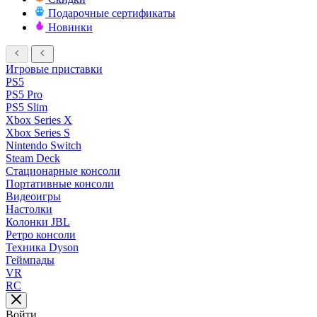
Подарочные сертификаты
Новинки
Игровые приставки
PS5
PS5 Pro
PS5 Slim
Xbox Series X
Xbox Series S
Nintendo Switch
Steam Deck
Стационарные консоли
Портативные консоли
Видеоигры
Настолки
Колонки JBL
Ретро консоли
Техника Dyson
Геймпады
VR
RC
Войти