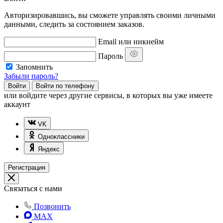
Авторизировавшись, вы сможете управлять своими личными
данными, следить за состоянием заказов.
Email или никнейм
Пароль
Запомнить
Забыли пароль?
Войти
Войти по телефону
или
войдите через другие сервисы, в которых вы уже имеете
аккаунт
VK
Одноклассники
Яндекс
Регистрация
Связаться с нами
Позвонить
MAX