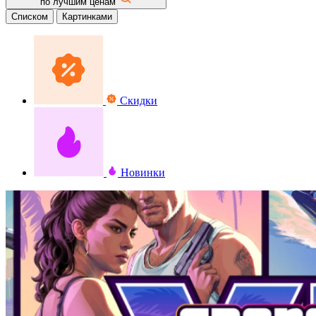
по лучшим ценам
Списком
Картинками
Скидки
Новинки