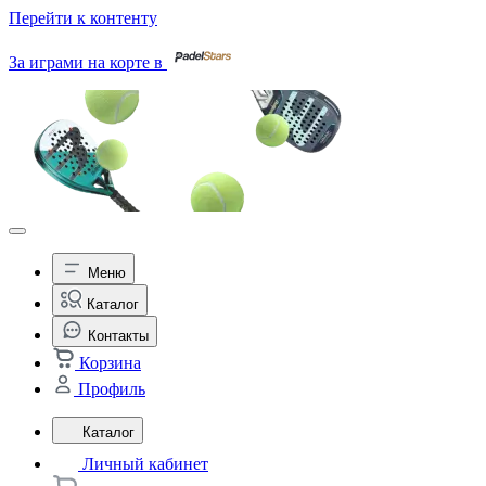
Перейти к контенту
За играми на корте в
Меню
Каталог
Контакты
Корзина
Профиль
Каталог
Личный кабинет