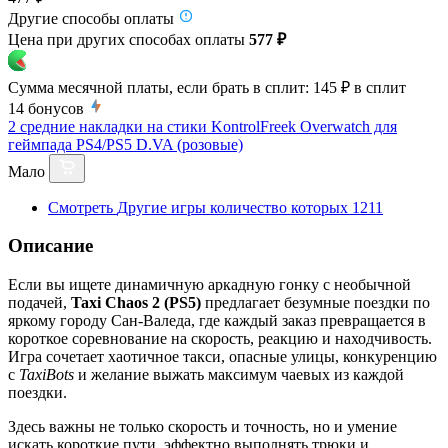
Другие способы оплаты
Цена при других способах оплаты
577 ₽
Сумма месячной платы, если брать в сплит:
145 ₽
в сплит
14
бонусов
2 средние накладки на стики KontrolFreek Overwatch для
геймпада PS4/PS5 D.VA (розовые)
Мало
Смотреть
Другие игры
количество которых
1211
Описание
Если вы ищете динамичную аркадную гонку с необычной
подачей,
Taxi Chaos 2 (PS5)
предлагает безумные поездки по
яркому городу Сан-Валеда, где каждый заказ превращается в
короткое соревнование на скорость, реакцию и находчивость.
Игра сочетает хаотичное такси, опасные улицы, конкуренцию
с
TaxiBots
и желание выжать максимум чаевых из каждой
поездки.
Здесь важны не только скорость и точность, но и умение
искать короткие пути, эффектно выполнять трюки и