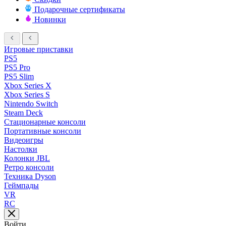
Подарочные сертификаты
Новинки
Игровые приставки
PS5
PS5 Pro
PS5 Slim
Xbox Series X
Xbox Series S
Nintendo Switch
Steam Deck
Стационарные консоли
Портативные консоли
Видеоигры
Настолки
Колонки JBL
Ретро консоли
Техника Dyson
Геймпады
VR
RC
Войти