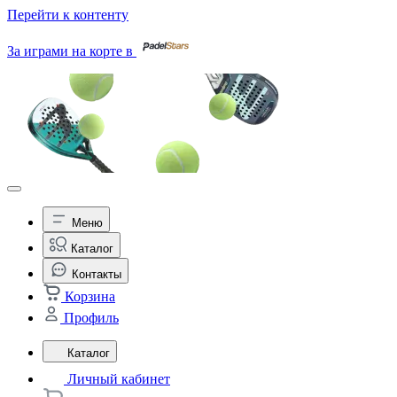
Перейти к контенту
За играми на корте в
Меню
Каталог
Контакты
Корзина
Профиль
Каталог
Личный кабинет