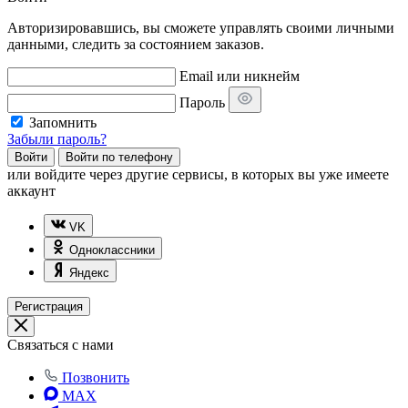
Авторизировавшись, вы сможете управлять своими личными
данными, следить за состоянием заказов.
Email или никнейм
Пароль
Запомнить
Забыли пароль?
Войти
Войти по телефону
или
войдите через другие сервисы, в которых вы уже имеете
аккаунт
VK
Одноклассники
Яндекс
Регистрация
Связаться с нами
Позвонить
MAX