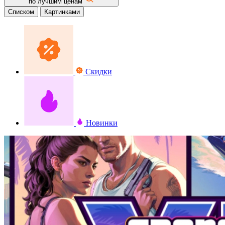
по лучшим ценам
Списком
Картинками
Скидки
Новинки