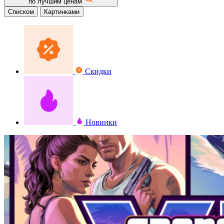
по лучшим ценам
Списком
Картинками
Скидки
Новинки