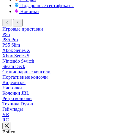
Подарочные сертификаты
Новинки
Игровые приставки
PS5
PS5 Pro
PS5 Slim
Xbox Series X
Xbox Series S
Nintendo Switch
Steam Deck
Стационарные консоли
Портативные консоли
Видеоигры
Настолки
Колонки JBL
Ретро консоли
Техника Dyson
Геймпады
VR
RC
Войти