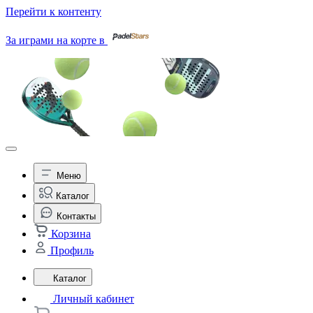
Перейти к контенту
За играми на корте в
Меню
Каталог
Контакты
Корзина
Профиль
Каталог
Личный кабинет