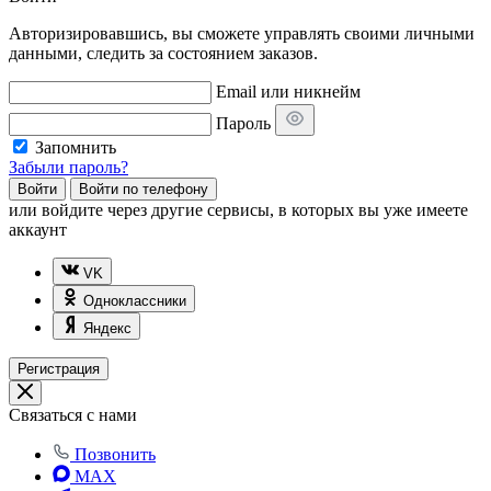
Авторизировавшись, вы сможете управлять своими личными
данными, следить за состоянием заказов.
Email или никнейм
Пароль
Запомнить
Забыли пароль?
Войти
Войти по телефону
или
войдите через другие сервисы, в которых вы уже имеете
аккаунт
VK
Одноклассники
Яндекс
Регистрация
Связаться с нами
Позвонить
MAX