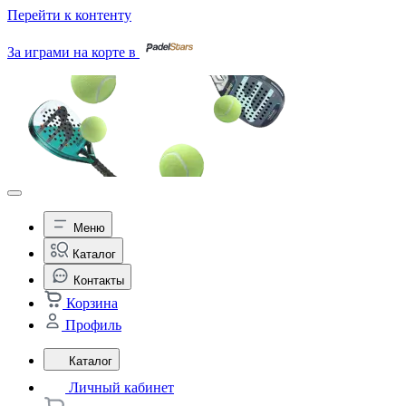
Перейти к контенту
За играми на корте в
Меню
Каталог
Контакты
Корзина
Профиль
Каталог
Личный кабинет