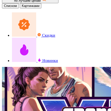
по лучшим ценам
Списком
Картинками
Скидки
Новинки