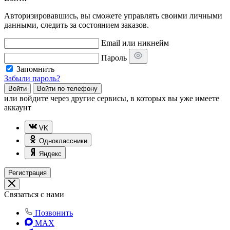
Авторизировавшись, вы сможете управлять своими личными
данными, следить за состоянием заказов.
Email или никнейм
Пароль
Запомнить
Забыли пароль?
Войти
Войти по телефону
или
войдите через другие сервисы, в которых вы уже имеете
аккаунт
VK
Одноклассники
Яндекс
Регистрация
Связаться с нами
Позвонить
MAX