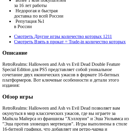
Более 1 млн покупателей
за 16 лет работы
Недорогая и быстрая
доставка по всей России
Репутация №1
в России
Смотреть
Другие игры
количество которых
1211
Смотреть
Взять в прокат = Trade-in
количество которых
Описание
RetroRealms: Halloween and Ash vs Evil Dead Double Feature
Special Edition для PS5 представляет собой уникальное
сочетание двух иконических ужасов в формате 16-битных
платформеров. Вот ключевые особенности и детали этого
издания:
Обзор игры
RetroRealms: Halloween and Ash vs Evil Dead позволяет вам
окунуться в мир классических ужасов, где вы играете за
Майкла Майерса из франшизы "Хэллоуин" и Эша Уильямса из
"Эша против зловещих мертвецов". Игры выполнены в стиле
16-битной графики, что добавляет им ретро-чарма и