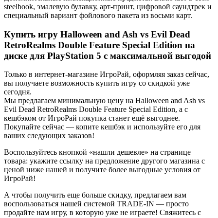
steelbook, эмалевую булавку, арт-принт, цифровой саундтрек и
специальный вариант фойлового пакета из восьми карт.
Купить игру Halloween and Ash vs Evil Dead
RetroRealms Double Feature Special Edition на
диске для PlayStation 5 с максимальной выгодой
Только в интернет-магазине ИгроРай, оформляя заказ сейчас,
вы получаете возможность купить игру со скидкой уже
сегодня.
Мы предлагаем минимальную цену на Halloween and Ash vs
Evil Dead RetroRealms Double Feature Special Edition, а с
кешбэком от ИгроРай покупка станет ещё выгоднее.
Покупайте сейчас — копите кешбэк и используйте его для
ваших следующих заказов!
Воспользуйтесь кнопкой «нашли дешевле» на странице
товара: укажите ссылку на предложение другого магазина с
ценой ниже нашей и получите более выгодные условия от
ИгроРай!
А чтобы получить еще больше скидку, предлагаем вам
воспользоваться нашей системой TRADE-IN — просто
продайте нам игру, в которую уже не играете! Свяжитесь с