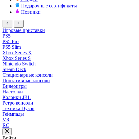
Подарочные сертификаты
Новинки
Игровые приставки
PS5
PS5 Pro
PS5 Slim
Xbox Series X
Xbox Series S
Nintendo Switch
Steam Deck
Стационарные консоли
Портативные консоли
Видеоигры
Настолки
Колонки JBL
Ретро консоли
Техника Dyson
Геймпады
VR
RC
Войти