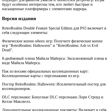
будут особенно интересны тем, кто любит быстрые и
насыщенные платформеры с элементами хоррора.
Версия издания
RetroRealms Double Feature Special Edition для PS5 включает в
себя следующие элементы:
Физические копии обеих игр: Получите физические копии
игр "RetroRealms: Halloween" и "RetroRealms: Ash vs Evil
Dead".
8-дюймовый плюш Майкла Майерса: Эксклюзивный плюш в
виде Майкла Майерса.
Пак из восьми официальных коллекционных карт:
Коллекционные карты с персонажами из игр.
Постер RetroRealms: Halloween: Исключительный постер для
коллекционеров.
DLC персонажи: Бонусные DLC персонажи Лори Строуд и
Келли Максвелл.
Дополнительные коллекционные предметы: Включает в себя