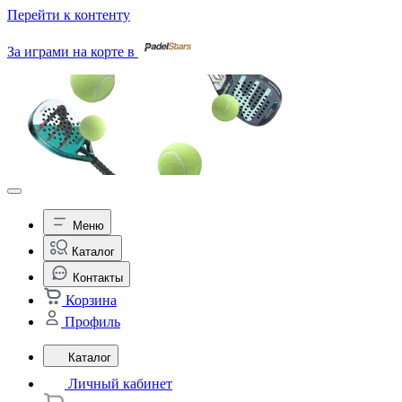
Перейти к контенту
За играми на корте в
Меню
Каталог
Контакты
Корзина
Профиль
Каталог
Личный кабинет