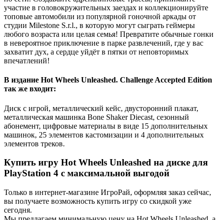
участие в головокружительных заездах и коллекционируйте
топовые автомобили из популярной гоночной аркады от
студии Milestone S.r.l., в которую могут сыграть геймеры
любого возраста или целая семья! Превратите обычные гонки
в невероятное приключение в парке развлечений, где у вас
захватит дух, а сердце уйдёт в пятки от неповторимых
впечатлений!
В издание Hot Wheels Unleashed. Challenge Accepted Edition
так же входит:
Диск с игрой, металлический кейс, двусторонний плакат,
металлическая машинка Bone Shaker Diecast, сезонный
абонемент, цифровые материалы в виде 15 дополнительных
машинок, 25 элементов кастомизации и 4 дополнительных
элементов треков.
Купить игру Hot Wheels Unleashed на диске для
PlayStation 4 с максимальной выгодой
Только в интернет-магазине ИгроРай, оформляя заказ сейчас,
вы получаете возможность купить игру со скидкой уже
сегодня.
Мы предлагаем минимальную цену на Hot Wheels Unleashed, а