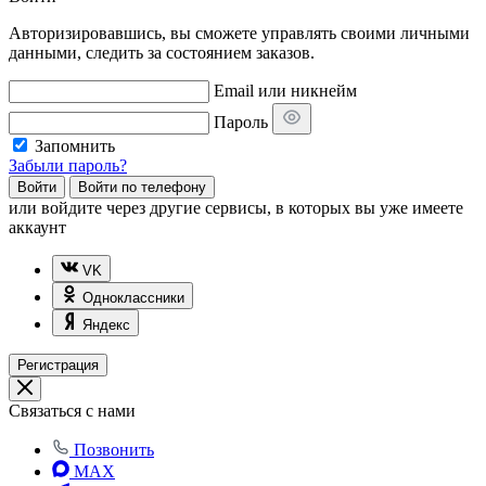
Авторизировавшись, вы сможете управлять своими личными
данными, следить за состоянием заказов.
Email или никнейм
Пароль
Запомнить
Забыли пароль?
Войти
Войти по телефону
или
войдите через другие сервисы, в которых вы уже имеете
аккаунт
VK
Одноклассники
Яндекс
Регистрация
Связаться с нами
Позвонить
MAX