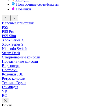
Подарочные сертификаты
Новинки
Игровые приставки
PS5
PS5 Pro
PS5 Slim
Xbox Series X
Xbox Series S
Nintendo Switch
Steam Deck
Стационарные консоли
Портативные консоли
Видеоигры
Настолки
Колонки JBL
Ретро консоли
Техника Dyson
Геймпады
VR
RC
Войти