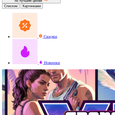
по лучшим ценам
Списком
Картинками
Скидки
Новинки