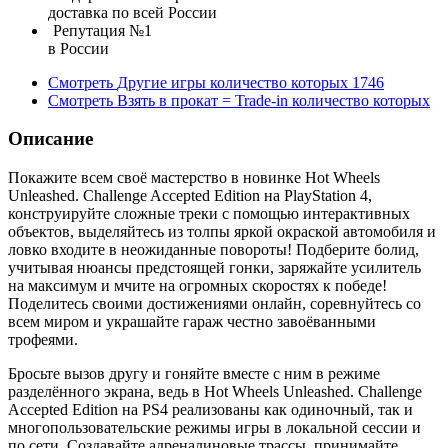
доставка по всей России
Репутация №1
в России
Смотреть
Другие игры
количество которых
1746
Смотреть
Взять в прокат = Trade-in
количество которых
Описание
Покажите всем своё мастерство в новинке Hot Wheels
Unleashed. Challenge Accepted Edition на PlayStation 4,
конструируйте сложные треки с помощью интерактивных
объектов, выделяйтесь из толпы яркой окраской автомобиля и
ловко входите в неожиданные повороты! Подберите болид,
учитывая нюансы предстоящей гонки, заряжайте усилитель
на максимум и мчите на огромных скоростях к победе!
Поделитесь своими достижениями онлайн, соревнуйтесь со
всем миром и украшайте гараж честно завоёванными
трофеями.
Бросьте вызов другу и гоняйте вместе с ним в режиме
разделённого экрана, ведь в Hot Wheels Unleashed. Challenge
Accepted Edition на PS4 реализованы как одиночный, так и
многопользовательские режимы игры в локальной сессии и
по сети. Создавайте адреналиновые трассы, принимайте