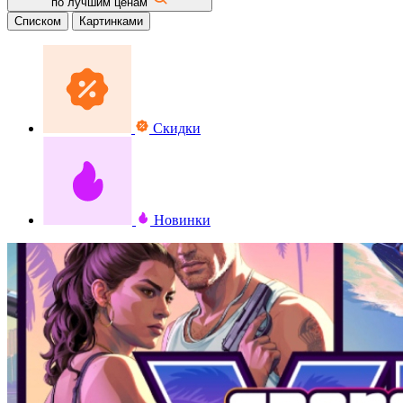
по лучшим ценам
Списком
Картинками
Скидки
Новинки