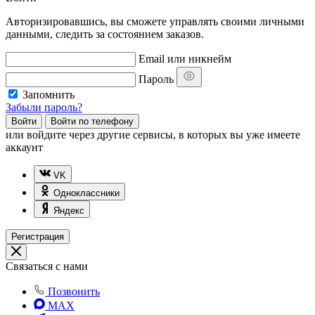
Авторизировавшись, вы сможете управлять своими личными
данными, следить за состоянием заказов.
Email или никнейм
Пароль
Запомнить
Забыли пароль?
Войти
Войти по телефону
или
войдите через другие сервисы, в которых вы уже имеете
аккаунт
VK
Одноклассники
Яндекс
Регистрация
Связаться с нами
Позвонить
MAX