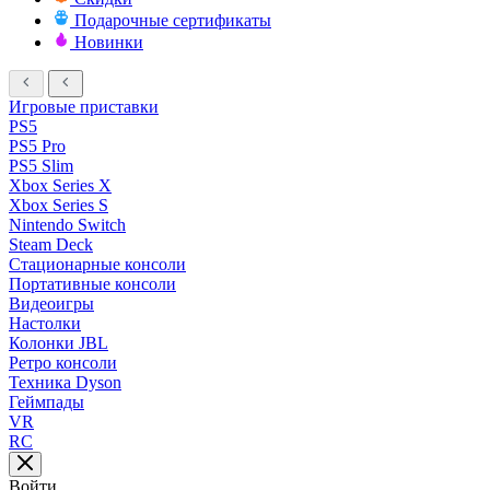
Подарочные сертификаты
Новинки
Игровые приставки
PS5
PS5 Pro
PS5 Slim
Xbox Series X
Xbox Series S
Nintendo Switch
Steam Deck
Стационарные консоли
Портативные консоли
Видеоигры
Настолки
Колонки JBL
Ретро консоли
Техника Dyson
Геймпады
VR
RC
Войти