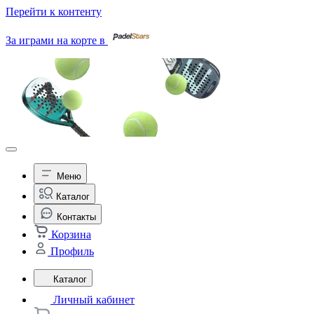
Перейти к контенту
За играми на корте в
Меню
Каталог
Контакты
Корзина
Профиль
Каталог
Личный кабинет