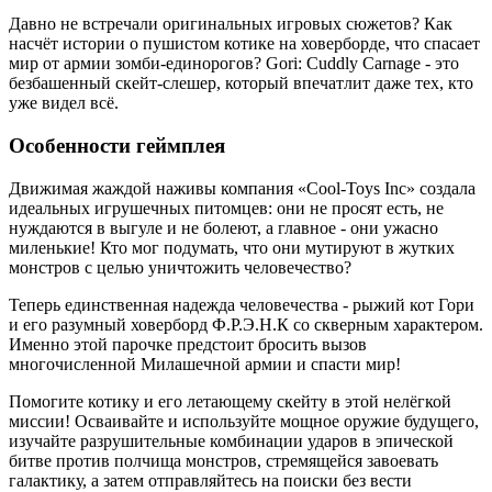
Давно не встречали оригинальных игровых сюжетов? Как
насчёт истории о пушистом котике на ховерборде, что спасает
мир от армии зомби-единорогов? Gori: Cuddly Carnage - это
безбашенный скейт-слешер, который впечатлит даже тех, кто
уже видел всё.
Особенности геймплея
Движимая жаждой наживы компания «Cool-Toys Inc» создала
идеальных игрушечных питомцев: они не просят есть, не
нуждаются в выгуле и не болеют, а главное - они ужасно
миленькие! Кто мог подумать, что они мутируют в жутких
монстров с целью уничтожить человечество?
Теперь единственная надежда человечества - рыжий кот Гори
и его разумный ховерборд Ф.Р.Э.Н.К со скверным характером.
Именно этой парочке предстоит бросить вызов
многочисленной Милашечной армии и спасти мир!
Помогите котику и его летающему скейту в этой нелёгкой
миссии! Осваивайте и используйте мощное оружие будущего,
изучайте разрушительные комбинации ударов в эпической
битве против полчища монстров, стремящейся завоевать
галактику, а затем отправляйтесь на поиски без вести