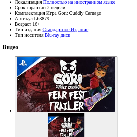
Локализация
Полностью на иностранном языке
Срок гарантии
2 недели
Комплектация
Игра Gori: Cuddly Carnage
Артикул
L63879
Возраст
16+
Тип издания
Стандартное Издание
Тип носителя
Blu-ray диск
Видео