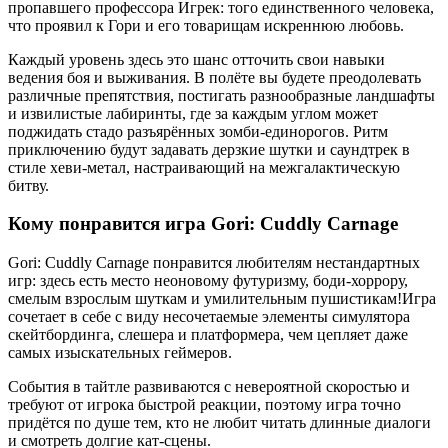
пропавшего профессора Игрек: того единственного человека,
что проявил к Гори и его товарищам искреннюю любовь.
Каждый уровень здесь это шанс отточить свои навыки
ведения боя и выживания. В полёте вы будете преодолевать
различные препятствия, постигать разнообразные ландшафты
и извилистые лабиринты, где за каждым углом может
поджидать стадо разъярённых зомби-единорогов. Ритм
приключению будут задавать дерзкие шутки и саундтрек в
стиле хеви-метал, настраивающий на межгалактическую
битву.
Кому понравится игра Gori: Cuddly Carnage
Gori: Cuddly Carnage понравится любителям нестандартных
игр: здесь есть место неоновому футуризму, боди-хоррору,
смелым взрослым шуткам и умилительным пушистикам!Игра
сочетает в себе с виду несочетаемые элементы симулятора
скейтбординга, слешера и платформера, чем цепляет даже
самых изыскательных геймеров.
События в тайтле развиваются с невероятной скоростью и
требуют от игрока быстрой реакции, поэтому игра точно
придётся по душе тем, кто не любит читать длинные диалоги
и смотреть долгие кат-сцены.