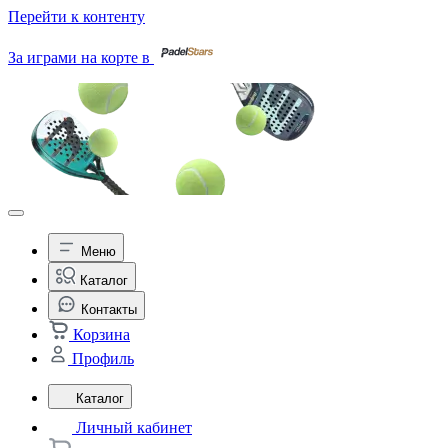
Перейти к контенту
За играми на корте в
Меню
Каталог
Контакты
Корзина
Профиль
Каталог
Личный кабинет