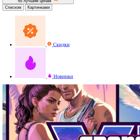
по лучшим ценам
Списком
Картинками
Скидки
Новинки