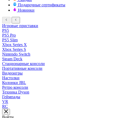
Подарочные сертификаты
Новинки
Игровые приставки
PS5
PS5 Pro
PS5 Slim
Xbox Series X
Xbox Series S
Nintendo Switch
Steam Deck
Стационарные консоли
Портативные консоли
Видеоигры
Настолки
Колонки JBL
Ретро консоли
Техника Dyson
Геймпады
VR
RC
Войти