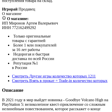
поступления товара на склад.
Игрорай
Продавец
О магазине
О магазине:
ИП Миронов Артем Валерьевич
ИНН 772162499292
Только оригинальные
товары с гарантией
Более 1 млн покупателей
за 16 лет работы
Недорогая и быстрая
доставка по всей России
Репутация №1
в России
Смотреть
Другие игры
количество которых
1211
Смотреть
Взять в прокат = Trade-in
количество которых
Описание
В 2021 году в мир выйдет новинка - Goodbye Volcano High на
PlayStation 5: великолепное квест-приключение со сложным
нелинейным повествованием, которое расскажет о конце