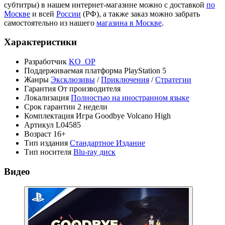
субтитры) в нашем интернет-магазине можно с доставкой
по
Москве
и всей
России
(РФ), а также заказ можно забрать
самостоятельно из нашего
магазина в Москве
.
Характеристики
Разработчик
KO_OP
Поддерживаемая платформа
PlayStation 5
Жанры
Эксклюзивы
/
Приключения
/
Стратегии
Гарантия
От производителя
Локализация
Полностью на иностранном языке
Срок гарантии
2 недели
Комплектация
Игра Goodbye Volcano High
Артикул
L04585
Возраст
16+
Тип издания
Стандартное Издание
Тип носителя
Blu-ray диск
Видео