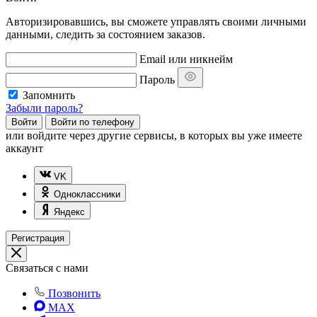
Авторизировавшись, вы сможете управлять своими личными
данными, следить за состоянием заказов.
Email или никнейм
Пароль
Запомнить
Забыли пароль?
Войти
Войти по телефону
или
войдите через другие сервисы, в которых вы уже имеете
аккаунт
VK
Одноклассники
Яндекс
Регистрация
Связаться с нами
Позвонить
MAX