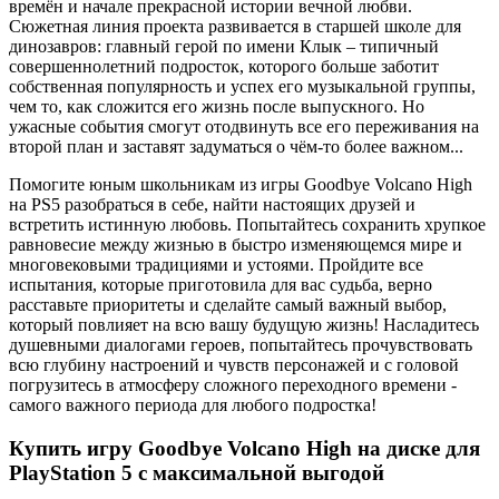
времён и начале прекрасной истории вечной любви.
Сюжетная линия проекта развивается в старшей школе для
динозавров: главный герой по имени Клык – типичный
совершеннолетний подросток, которого больше заботит
собственная популярность и успех его музыкальной группы,
чем то, как сложится его жизнь после выпускного. Но
ужасные события смогут отодвинуть все его переживания на
второй план и заставят задуматься о чём-то более важном...
Помогите юным школьникам из игры Goodbye Volcano High
на PS5 разобраться в себе, найти настоящих друзей и
встретить истинную любовь. Попытайтесь сохранить хрупкое
равновесие между жизнью в быстро изменяющемся мире и
многовековыми традициями и устоями. Пройдите все
испытания, которые приготовила для вас судьба, верно
расставьте приоритеты и сделайте самый важный выбор,
который повлияет на всю вашу будущую жизнь! Насладитесь
душевными диалогами героев, попытайтесь прочувствовать
всю глубину настроений и чувств персонажей и с головой
погрузитесь в атмосферу сложного переходного времени -
самого важного периода для любого подростка!
Купить игру Goodbye Volcano High на диске для
PlayStation 5 с максимальной выгодой