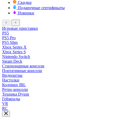
Скидки
Подарочные сертификаты
Новинки
Игровые приставки
PS5
PS5 Pro
PS5 Slim
Xbox Series X
Xbox Series S
Nintendo Switch
Steam Deck
Стационарные консоли
Портативные консоли
Видеоигры
Настолки
Колонки JBL
Ретро консоли
Техника Dyson
Геймпады
VR
RC