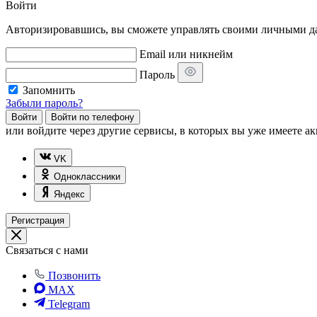
Войти
Авторизировавшись, вы сможете управлять своими личными дан
Email или никнейм
Пароль
Запомнить
Забыли пароль?
Войти
Войти по телефону
или
войдите через другие сервисы, в которых вы уже имеете ак
VK
Одноклассники
Яндекс
Регистрация
Связаться с нами
Позвонить
MAX
Telegram