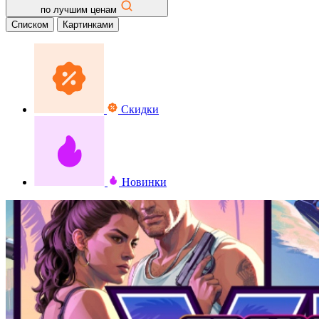
по лучшим ценам
Списком
Картинками
Скидки
Новинки