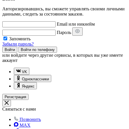
Авторизировавшись, вы сможете управлять своими личными
данными, следить за состоянием заказов.
Email или никнейм
Пароль
Запомнить
Забыли пароль?
Войти
Войти по телефону
или
войдите через другие сервисы, в которых вы уже имеете
аккаунт
VK
Одноклассники
Яндекс
Регистрация
Связаться с нами
Позвонить
MAX