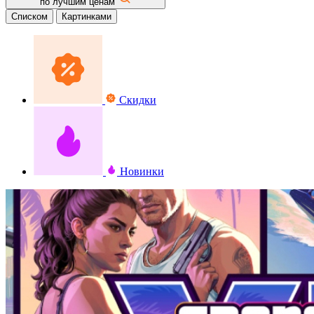
по лучшим ценам
Списком
Картинками
Скидки
Новинки