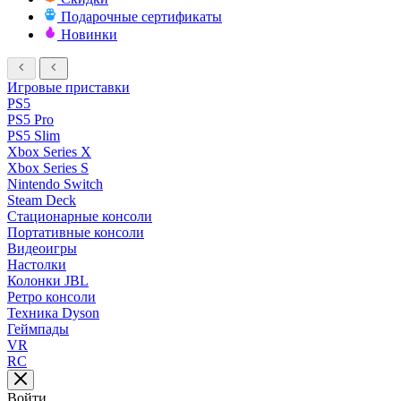
Подарочные сертификаты
Новинки
Игровые приставки
PS5
PS5 Pro
PS5 Slim
Xbox Series X
Xbox Series S
Nintendo Switch
Steam Deck
Стационарные консоли
Портативные консоли
Видеоигры
Настолки
Колонки JBL
Ретро консоли
Техника Dyson
Геймпады
VR
RC
Войти