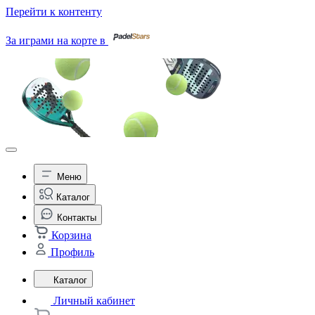
Перейти к контенту
За играми на корте в
Меню
Каталог
Контакты
Корзина
Профиль
Каталог
Личный кабинет