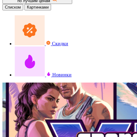
по лучшим ценам
Списком
Картинками
Скидки
Новинки