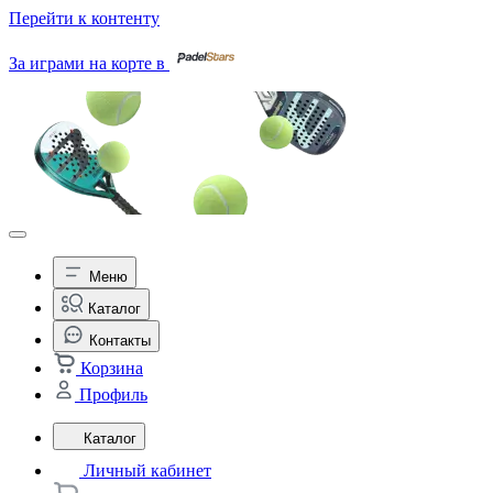
Перейти к контенту
За играми на корте в
Меню
Каталог
Контакты
Корзина
Профиль
Каталог
Личный кабинет