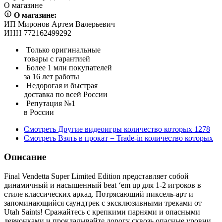
О магазине
О магазине:
ИП Миронов Артем Валерьевич
ИНН 772162499292
Только оригинальные
товары с гарантией
Более 1 млн покупателей
за 16 лет работы
Недорогая и быстрая
доставка по всей России
Репутация №1
в России
Смотреть
Другие видеоигры
количество которых
1278
Смотреть
Взять в прокат = Trade-in
количество которых
Описание
Final Vendetta Super Limited Edition представляет собой
динамичный и насыщенный beat ‘em up для 1-2 игроков в
стиле классических аркад. Потрясающий пиксель-арт и
запоминающийся саундтрек с эксклюзивными треками от
Utah Saints! Сражайтесь с крепкими парнями и опасными
девчонками и прокладывайте дорогу сквозь опасные уровни.