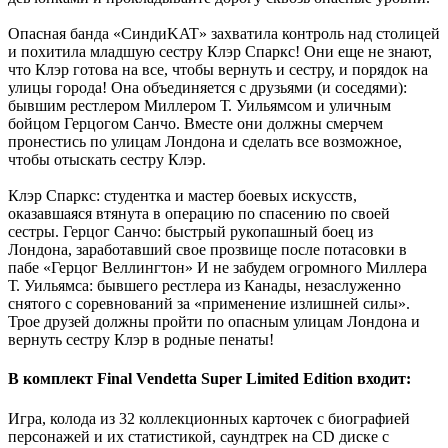
Опасная банда «СиндиKAT» захватила контроль над столицей
и похитила младшую сестру Клэр Спаркс! Они еще не знают,
что Клэр готова на все, чтобы вернуть и сестру, и порядок на
улицы города! Она объединяется с друзьями (и соседями):
бывшим рестлером Миллером Т. Уильямсом и уличным
бойцом Герцогом Санчо. Вместе они должны смерчем
пронестись по улицам Лондона и сделать все возможное,
чтобы отыскать сестру Клэр.
Клэр Спаркс: студентка и мастер боевых искусств,
оказавшаяся втянута в операцию по спасению по своей
сестры. Герцог Санчо: быстрый рукопашный боец из
Лондона, заработавший свое прозвище после потасовки в
пабе «Герцог Веллингтон» И не забудем огромного Миллера
Т. Уильямса: бывшего рестлера из Канады, незаслуженно
снятого с соревнований за «применение излишней силы».
Трое друзей должны пройти по опасным улицам Лондона и
вернуть сестру Клэр в родные пенаты!
В комплект Final Vendetta Super Limited Edition входит:
Игра, колода из 32 коллекционных карточек с биографией
персонажей и их статистикой, саундтрек на CD диске с