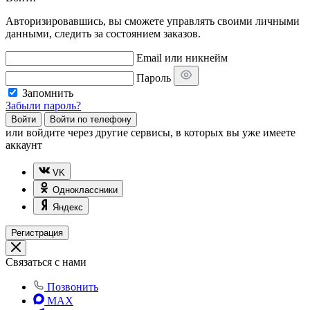
Авторизировавшись, вы сможете управлять своими личными
данными, следить за состоянием заказов.
Email или никнейм
Пароль
Запомнить
Забыли пароль?
Войти
Войти по телефону
или
войдите через другие сервисы, в которых вы уже имеете
аккаунт
VK
Одноклассники
Яндекс
Регистрация
Связаться с нами
Позвонить
MAX