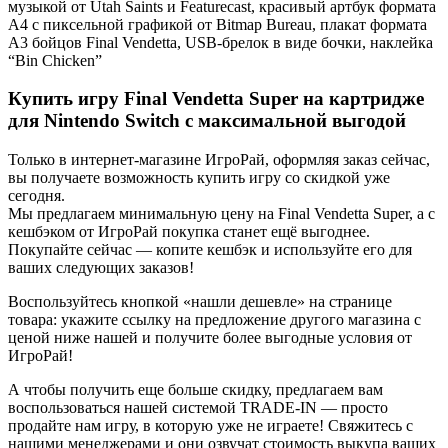
музыкой от Utah Saints и Featurecast, красивый артбук формата
А4 с пиксельной графикой от Bitmap Bureau, плакат формата
А3 бойцов Final Vendetta, USB-брелок в виде бочки, наклейка
“Bin Chicken”
Купить игру Final Vendetta Super на картридже
для Nintendo Switch с максимальной выгодой
Только в интернет-магазине ИгроРай, оформляя заказ сейчас,
вы получаете возможность купить игру со скидкой уже
сегодня.
Мы предлагаем минимальную цену на Final Vendetta Super, а с
кешбэком от ИгроРай покупка станет ещё выгоднее.
Покупайте сейчас — копите кешбэк и используйте его для
ваших следующих заказов!
Воспользуйтесь кнопкой «нашли дешевле» на странице
товара: укажите ссылку на предложение другого магазина с
ценой ниже нашей и получите более выгодные условия от
ИгроРай!
А чтобы получить еще больше скидку, предлагаем вам
воспользоваться нашей системой TRADE-IN — просто
продайте нам игру, в которую уже не играете! Свяжитесь с
нашими менеджерами и они озвучат стоимость выкупа ваших