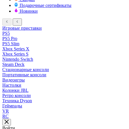
Подарочные сертификаты
Новинки
Игровые приставки
PS5
PS5 Pro
PS5 Slim
Xbox Series X
Xbox Series S
Nintendo Switch
Steam Deck
Стационарные консоли
Портативные консоли
Видеоигры
Настолки
Колонки JBL
Ретро консоли
Техника Dyson
Геймпады
VR
RC
Войти