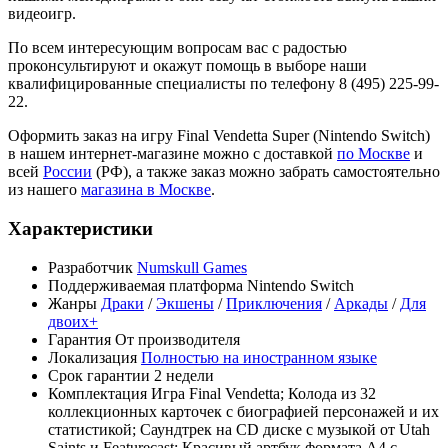
видеоигр.
По всем интересующим вопросам вас с радостью
проконсультируют и окажут помощь в выборе наши
квалифицированные специалисты по телефону 8 (495) 225-99-
22.
Оформить заказ на игру Final Vendetta Super (Nintendo Switch)
в нашем интернет-магазине можно с доставкой
по Москве
и
всей
России
(РФ), а также заказ можно забрать самостоятельно
из нашего
магазина в Москве
.
Характеристики
Разработчик
Numskull Games
Поддерживаемая платформа
Nintendo Switch
Жанры
Драки
/
Экшены
/
Приключения
/
Аркады
/
Для
двоих+
Гарантия
От производителя
Локализация
Полностью на иностранном языке
Срок гарантии
2 недели
Комплектация
Игра Final Vendetta; Колода из 32
коллекционных карточек с биографией персонажей и их
статистикой; Саундтрек на CD диске с музыкой от Utah
Saints и Featurecast; Красивый артбук формата А4 с