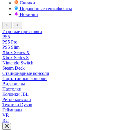
Скидки
Подарочные сертификаты
Новинки
Игровые приставки
PS5
PS5 Pro
PS5 Slim
Xbox Series X
Xbox Series S
Nintendo Switch
Steam Deck
Стационарные консоли
Портативные консоли
Видеоигры
Настолки
Колонки JBL
Ретро консоли
Техника Dyson
Геймпады
VR
RC