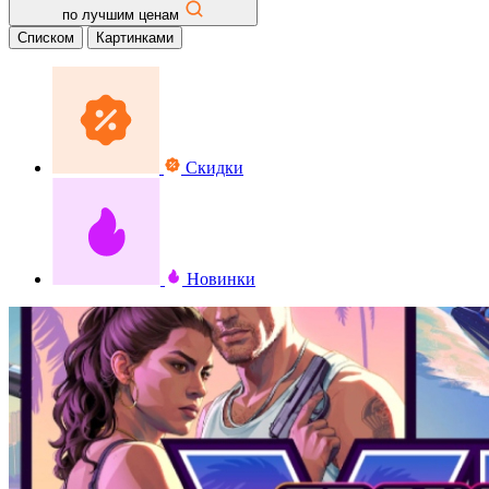
по лучшим ценам
Списком
Картинками
Скидки
Новинки