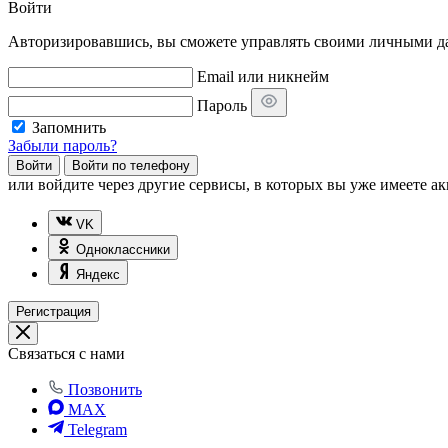
Войти
Авторизировавшись, вы сможете управлять своими личными дан
Email или никнейм
Пароль
Запомнить
Забыли пароль?
Войти
Войти по телефону
или
войдите через другие сервисы, в которых вы уже имеете ак
VK
Одноклассники
Яндекс
Регистрация
Связаться с нами
Позвонить
MAX
Telegram