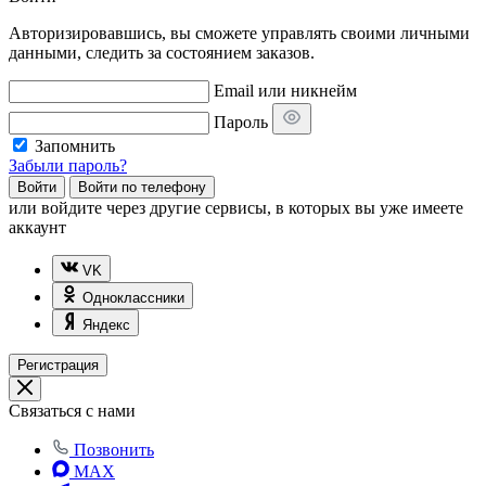
Авторизировавшись, вы сможете управлять своими личными
данными, следить за состоянием заказов.
Email или никнейм
Пароль
Запомнить
Забыли пароль?
Войти
Войти по телефону
или
войдите через другие сервисы, в которых вы уже имеете
аккаунт
VK
Одноклассники
Яндекс
Регистрация
Связаться с нами
Позвонить
MAX