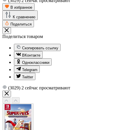
(3029)
2
сейчас просматривают
В избранное
К сравнению
Поделиться
Поделиться товаром
Скопировать ссылку
ВКонтакте
Одноклассники
Telegram
Twitter
(3029)
2
сейчас просматривают