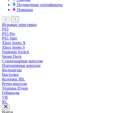
Подарочные сертификаты
Новинки
Игровые приставки
PS5
PS5 Pro
PS5 Slim
Xbox Series X
Xbox Series S
Nintendo Switch
Steam Deck
Стационарные консоли
Портативные консоли
Видеоигры
Настолки
Колонки JBL
Ретро консоли
Техника Dyson
Геймпады
VR
RC
Войти