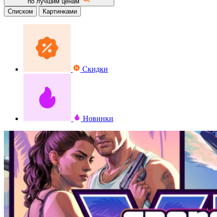
по лучшим ценам
Списком
Картинками
Скидки
Новинки