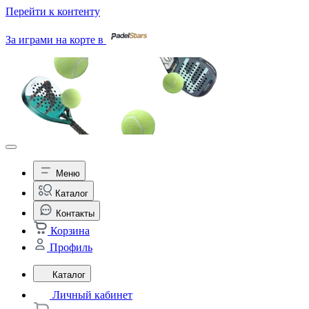
Перейти к контенту
За играми на корте в
Меню
Каталог
Контакты
Корзина
Профиль
Каталог
Личный кабинет