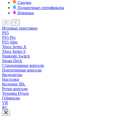
Скидки
Подарочные сертификаты
Новинки
Игровые приставки
PS5
PS5 Pro
PS5 Slim
Xbox Series X
Xbox Series S
Nintendo Switch
Steam Deck
Стационарные консоли
Портативные консоли
Видеоигры
Настолки
Колонки JBL
Ретро консоли
Техника Dyson
Геймпады
VR
RC