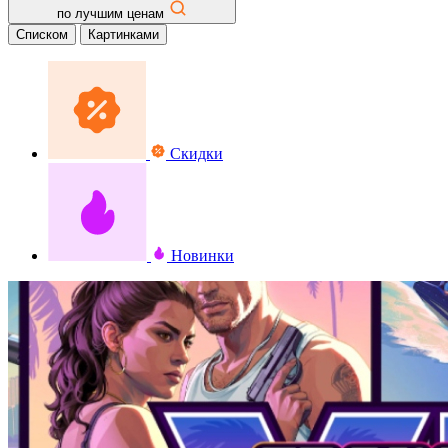
по лучшим ценам
Списком
Картинками
Скидки
Новинки