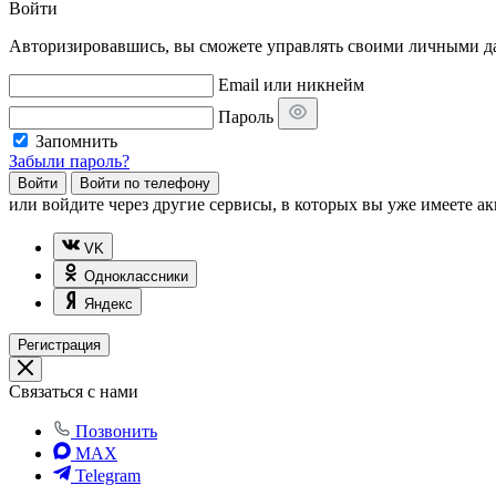
Войти
Авторизировавшись, вы сможете управлять своими личными дан
Email или никнейм
Пароль
Запомнить
Забыли пароль?
Войти
Войти по телефону
или
войдите через другие сервисы, в которых вы уже имеете ак
VK
Одноклассники
Яндекс
Регистрация
Связаться с нами
Позвонить
MAX
Telegram