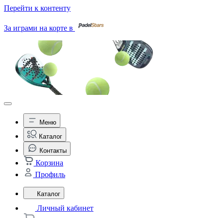
Перейти к контенту
За играми на корте в
Меню
Каталог
Контакты
Корзина
Профиль
Каталог
Личный кабинет