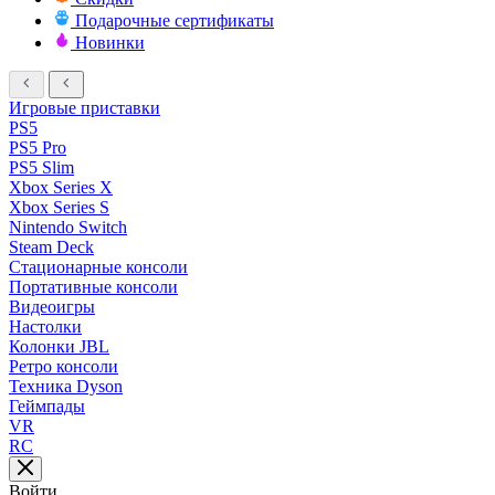
Подарочные сертификаты
Новинки
Игровые приставки
PS5
PS5 Pro
PS5 Slim
Xbox Series X
Xbox Series S
Nintendo Switch
Steam Deck
Стационарные консоли
Портативные консоли
Видеоигры
Настолки
Колонки JBL
Ретро консоли
Техника Dyson
Геймпады
VR
RC
Войти