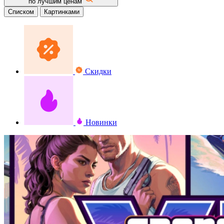
по лучшим ценам
Списком
Картинками
Скидки
Новинки