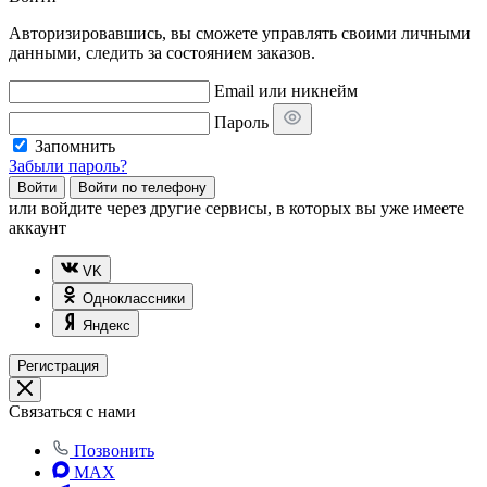
Авторизировавшись, вы сможете управлять своими личными
данными, следить за состоянием заказов.
Email или никнейм
Пароль
Запомнить
Забыли пароль?
Войти
Войти по телефону
или
войдите через другие сервисы, в которых вы уже имеете
аккаунт
VK
Одноклассники
Яндекс
Регистрация
Связаться с нами
Позвонить
MAX