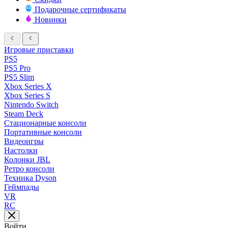
Подарочные сертификаты
Новинки
Игровые приставки
PS5
PS5 Pro
PS5 Slim
Xbox Series X
Xbox Series S
Nintendo Switch
Steam Deck
Стационарные консоли
Портативные консоли
Видеоигры
Настолки
Колонки JBL
Ретро консоли
Техника Dyson
Геймпады
VR
RC
Войти