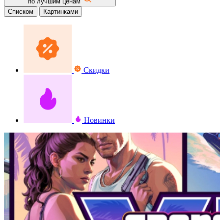
по лучшим ценам
Списком
Картинками
Скидки
Новинки