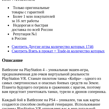
Только оригинальные
товары с гарантией
Более 1 млн покупателей
за 16 лет работы
Недорогая и быстрая
доставка по всей России
Репутация №1
в России
Смотреть
Другие игры
количество которых
1746
Смотреть
Взять в прокат = Trade-in
количество которых
Описание
Battlezone на PlayStation 4 – уникальная экшен-игра,
предназначенная для очков виртуальной реальности
PlayStation VR. Станьте пилотом танка «Кобра» - одного из
самых смертоносных и опасных боевых средств на Земле.
Планета будущего погрязла в сражениях с врагом, поэтому
вам предстоит уничтожать танки, турели и дронов соперника.
Каждый бой в Battlezone на PS4 – уникален, так как карты
создаются способом свободной генерации. Использование
системы PlayStation VR отправляет вас в мир тотальной