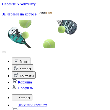
Перейти к контенту
За играми на корте в
Меню
Каталог
Контакты
Корзина
Профиль
Каталог
Личный кабинет