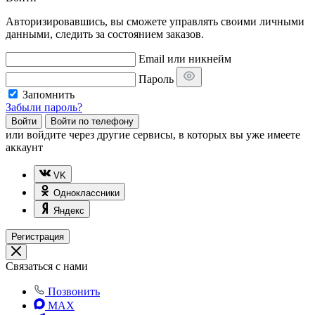
Авторизировавшись, вы сможете управлять своими личными
данными, следить за состоянием заказов.
Email или никнейм
Пароль
Запомнить
Забыли пароль?
Войти
Войти по телефону
или
войдите через другие сервисы, в которых вы уже имеете
аккаунт
VK
Одноклассники
Яндекс
Регистрация
Связаться с нами
Позвонить
MAX