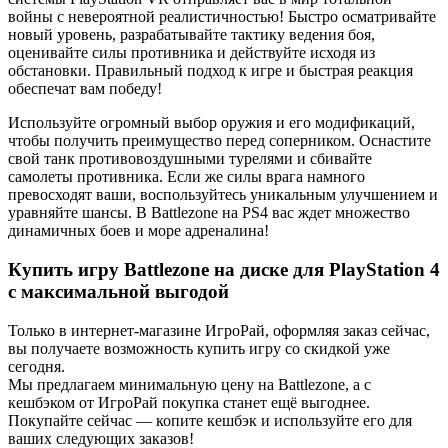
войны с невероятной реалистичностью! Быстро осматривайте
новый уровень, разрабатывайте тактику ведения боя,
оценивайте силы противника и действуйте исходя из
обстановки. Правильный подход к игре и быстрая реакция
обеспечат вам победу!
Используйте огромный выбор оружия и его модификаций,
чтобы получить преимущество перед соперником. Оснастите
свой танк противовоздушными турелями и сбивайте
самолеты противника. Если же силы врага намного
превосходят ваши, воспользуйтесь уникальным улучшением и
уравняйте шансы. В Battlezone на PS4 вас ждет множество
динамичных боев и море адреналина!
Купить игру Battlezone на диске для PlayStation 4
с максимальной выгодой
Только в интернет-магазине ИгроРай, оформляя заказ сейчас,
вы получаете возможность купить игру со скидкой уже
сегодня.
Мы предлагаем минимальную цену на Battlezone, а с
кешбэком от ИгроРай покупка станет ещё выгоднее.
Покупайте сейчас — копите кешбэк и используйте его для
ваших следующих заказов!