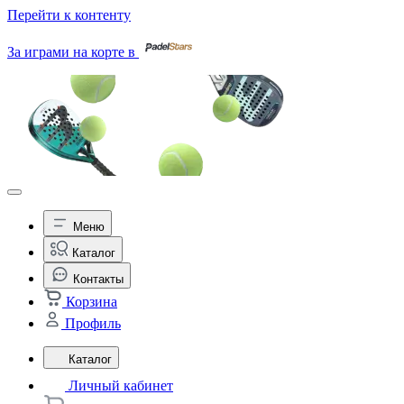
Перейти к контенту
За играми на корте в
Меню
Каталог
Контакты
Корзина
Профиль
Каталог
Личный кабинет