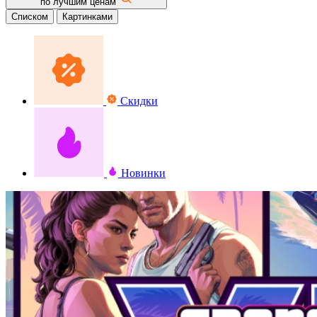
по лучшим ценам
Списком
Картинками
Скидки
Новинки