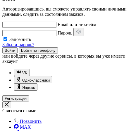
Авторизировавшись, вы сможете управлять своими личными
данными, следить за состоянием заказов.
Email или никнейм
Пароль
Запомнить
Забыли пароль?
Войти
Войти по телефону
или
войдите через другие сервисы, в которых вы уже имеете
аккаунт
VK
Одноклассники
Яндекс
Регистрация
Связаться с нами
Позвонить
MAX