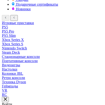
Подарочные сертификаты
Новинки
Игровые приставки
PS5
PS5 Pro
PS5 Slim
Xbox Series X
Xbox Series S
Nintendo Switch
Steam Deck
Стационарные консоли
Портативные консоли
Видеоигры
Настолки
Колонки JBL
Ретро консоли
Техника Dyson
Геймпады
VR
RC
Войти