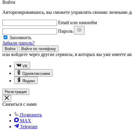
Войти
Авторизировавшись, вы сможете управлять своими личными дан
Email или никнейм
Пароль
Запомнить
Забыли пароль?
Войти
Войти по телефону
или
войдите через другие сервисы, в которых вы уже имеете ак
VK
Одноклассники
Яндекс
Регистрация
Связаться с нами
Позвонить
MAX
Telegram