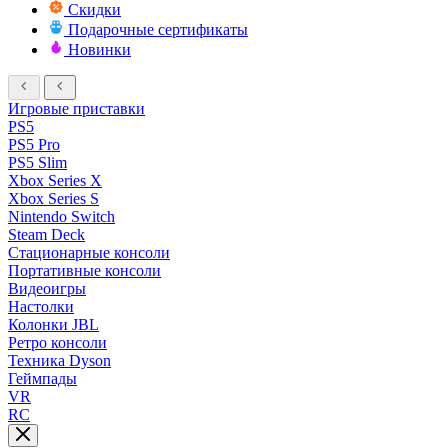
Скидки
Подарочные сертификаты
Новинки
Игровые приставки
PS5
PS5 Pro
PS5 Slim
Xbox Series X
Xbox Series S
Nintendo Switch
Steam Deck
Стационарные консоли
Портативные консоли
Видеоигры
Настолки
Колонки JBL
Ретро консоли
Техника Dyson
Геймпады
VR
RC