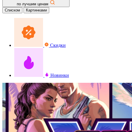
по лучшим ценам
Списком
Картинками
Скидки
Новинки