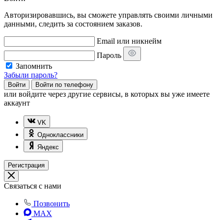
Авторизировавшись, вы сможете управлять своими личными
данными, следить за состоянием заказов.
Email или никнейм
Пароль
Запомнить
Забыли пароль?
Войти
Войти по телефону
или
войдите через другие сервисы, в которых вы уже имеете
аккаунт
VK
Одноклассники
Яндекс
Регистрация
Связаться с нами
Позвонить
MAX