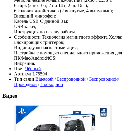
Металлические кольца джойстика (2x30°, 2x38°);
6 гирь (2 по 10 г, 2 по 14 г, 2 по 16 г);
6 головок джойстиков (2 вогнутые, 4 выпуклые);
Внешний микрофон;
Кабель USB-C длиной 3 м;
USB-ключ;
Инструкция по началу работы
Особенности
Технология магнитного эффекта Холла;
Блокировщик триггеров;
Индивидуальная кастомизация;
Настройка с помощью специального приложения для
ПК/Mac/Android/iOS;
Вибрация.
Цвет
Чёрный
Артикул
L75594
Тип связи
Bluetooth
/
Беспроводной
/
Беспроводной/
Проводной
/
Проводной
Видео