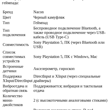
геймпада:
Бренд
Nacon
Цвет
Черный камуфляж
Тип
Геймпад
Беспроводное подключение Bluetooth, а
Тип
также проводное подключение через USB-
подключения
кабель (USB Type-C)
Sony Playstation 5, ПК (через Bluetooth или
Совместимость
USB)
Список
совместимых
Sony Playstation 5, ПК с Windows, Mac
устройств
Встроенные
Акселерометр, гироскоп
датчики
Поддержка
DirectInput и XInput (через специальные
XInput/DirectInput
драйверы)
Виброотдача и
Поддерживается; вибрация и тактильная
обратная связь
отдача
Количество
мини-
2 (с высокоточными аналоговыми стиками)
джойстиков