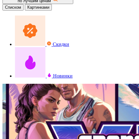
по лучшим ценам
Списком
Картинками
Скидки
Новинки