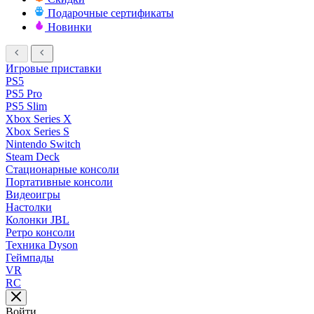
Подарочные сертификаты
Новинки
Игровые приставки
PS5
PS5 Pro
PS5 Slim
Xbox Series X
Xbox Series S
Nintendo Switch
Steam Deck
Стационарные консоли
Портативные консоли
Видеоигры
Настолки
Колонки JBL
Ретро консоли
Техника Dyson
Геймпады
VR
RC
Войти