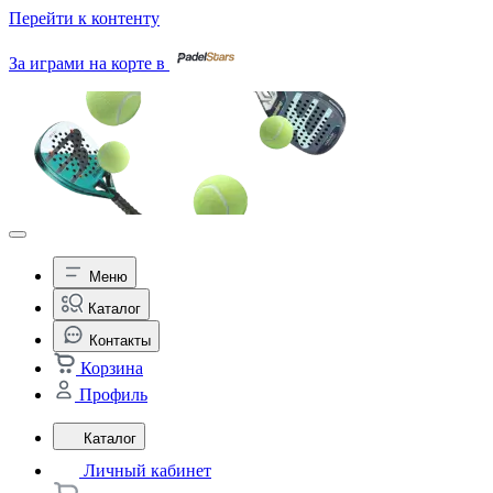
Перейти к контенту
За играми на корте в
Меню
Каталог
Контакты
Корзина
Профиль
Каталог
Личный кабинет