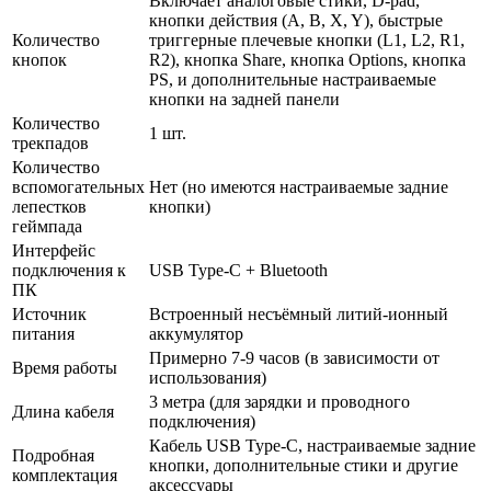
Включает аналоговые стики, D-pad,
кнопки действия (A, B, X, Y), быстрые
Количество
триггерные плечевые кнопки (L1, L2, R1,
кнопок
R2), кнопка Share, кнопка Options, кнопка
PS, и дополнительные настраиваемые
кнопки на задней панели
Количество
1 шт.
трекпадов
Количество
вспомогательных
Нет (но имеются настраиваемые задние
лепестков
кнопки)
геймпада
Интерфейс
подключения к
USB Type-C + Bluetooth
ПК
Источник
Встроенный несъёмный литий-ионный
питания
аккумулятор
Примерно 7-9 часов (в зависимости от
Время работы
использования)
3 метра (для зарядки и проводного
Длина кабеля
подключения)
Кабель USB Type-C, настраиваемые задние
Подробная
кнопки, дополнительные стики и другие
комплектация
аксессуары