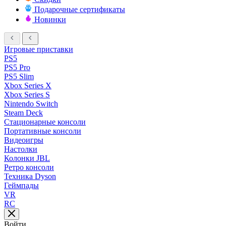
Подарочные сертификаты
Новинки
Игровые приставки
PS5
PS5 Pro
PS5 Slim
Xbox Series X
Xbox Series S
Nintendo Switch
Steam Deck
Стационарные консоли
Портативные консоли
Видеоигры
Настолки
Колонки JBL
Ретро консоли
Техника Dyson
Геймпады
VR
RC
Войти