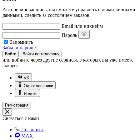
Авторизировавшись, вы сможете управлять своими личными
данными, следить за состоянием заказов.
Email или никнейм
Пароль
Запомнить
Забыли пароль?
Войти
Войти по телефону
или
войдите через другие сервисы, в которых вы уже имеете
аккаунт
VK
Одноклассники
Яндекс
Регистрация
Связаться с нами
Позвонить
MAX