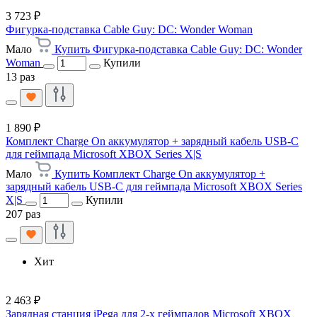
3 723 ₽
Фигурка-подставка Cable Guy: DC: Wonder Woman
Мало
Купить Фигурка-подставка Cable Guy: DC: Wonder
Woman
Купили
13 раз
1 890 ₽
Комплект Charge On аккумулятор + зарядный кабель USB-C
для геймпада Microsoft XBOX Series X|S
Мало
Купить Комплект Charge On аккумулятор +
зарядный кабель USB-C для геймпада Microsoft XBOX Series
X|S
Купили
207 раз
Хит
2 463 ₽
Зарядная станция iPega для 2-х геймпадов Microsoft XBOX