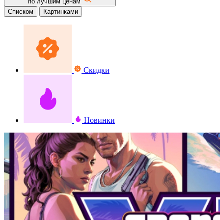
по лучшим ценам
Списком
Картинками
Скидки
Новинки