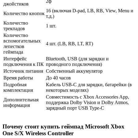
2ф
джойстиков
16 (включая D-pad, LB, RB, View, Menu и
Количество кнопок
т.д.)
Количество
1 шт.
трекпадов
Количество
вспомогательных
4 шт. (LB, RB, LT, RT)
лепестков
геймпада
Интерфейс
Bluetooth, USB (для зарядки и
подключения к ПК
проводного подключения)
Источник питания
Собственный аккумулятор
Время работы
До 40 часов
Подробная
Кабель USB-C для зарядки, батарейки (в
комплектация
некоторых моделях)
Совместимость с Xbox Accessories App,
Дополнительная
поддержка Dolby Vision и Dolby Atmos,
информация
зарядный порт USB Type-C
Почему стоит купить геймпад Microsoft Xbox
One S/X Wireless Controller