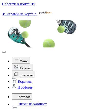
Перейти к контенту
За играми на корте в
Меню
Каталог
Контакты
Корзина
Профиль
Каталог
Личный кабинет