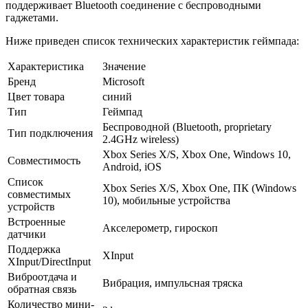
поддерживает Bluetooth соединение с беспроводными
гаджетами.
Ниже приведен список технических характеристик геймпада:
Характеристика
Значение
Бренд
Microsoft
Цвет товара
синий
Тип
Геймпад
Беспроводной (Bluetooth, proprietary
Тип подключения
2.4GHz wireless)
Xbox Series X/S, Xbox One, Windows 10,
Совместимость
Android, iOS
Список
Xbox Series X/S, Xbox One, ПК (Windows
совместимых
10), мобильные устройства
устройств
Встроенные
Акселерометр, гироскоп
датчики
Поддержка
XInput
XInput/DirectInput
Виброотдача и
Вибрация, импульсная тряска
обратная связь
Количество мини-