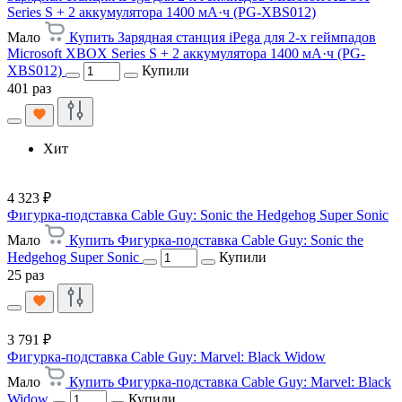
Series S + 2 аккумулятора 1400 мА·ч (PG-XBS012)
Мало
Купить Зарядная станция iPega для 2-х геймпадов
Microsoft XBOX Series S + 2 аккумулятора 1400 мА·ч (PG-
XBS012)
Купили
401 раз
Хит
4 323 ₽
Фигурка-подставка Cable Guy: Sonic the Hedgehog Super Sonic
Мало
Купить Фигурка-подставка Cable Guy: Sonic the
Hedgehog Super Sonic
Купили
25 раз
3 791 ₽
Фигурка-подставка Cable Guy: Marvel: Black Widow
Мало
Купить Фигурка-подставка Cable Guy: Marvel: Black
Widow
Купили