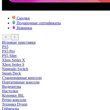
Скидки
Подарочные сертификаты
Новинки
Игровые приставки
PS5
PS5 Pro
PS5 Slim
Xbox Series X
Xbox Series S
Nintendo Switch
Steam Deck
Стационарные консоли
Портативные консоли
Видеоигры
Настолки
Колонки JBL
Ретро консоли
Техника Dyson
Геймпады