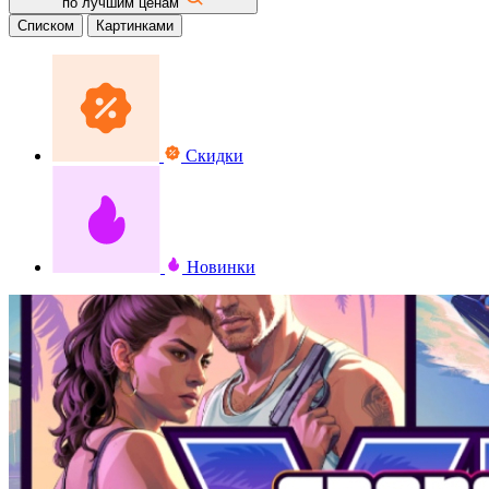
по лучшим ценам
Списком
Картинками
Скидки
Новинки