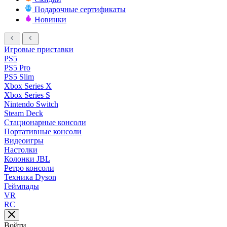
Подарочные сертификаты
Новинки
Игровые приставки
PS5
PS5 Pro
PS5 Slim
Xbox Series X
Xbox Series S
Nintendo Switch
Steam Deck
Стационарные консоли
Портативные консоли
Видеоигры
Настолки
Колонки JBL
Ретро консоли
Техника Dyson
Геймпады
VR
RC
Войти