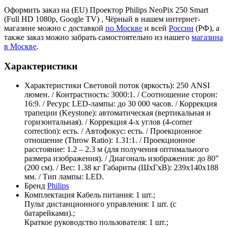
Оформить заказ на (EU) Проектор Philips NeoPix 250 Smart
(Full HD 1080p, Google TV) , Чёрный в нашем интернет-
магазине можно с доставкой
по Москве
и всей
России
(РФ), а
также заказ можно забрать самостоятельно из нашего
магазина
в Москве
.
Характеристики
Характеристики
Световой поток (яркость): 250 ANSI
люмен. / Контрастность: 3000:1. / Соотношение сторон:
16:9. / Ресурс LED-лампы: до 30 000 часов. / Коррекция
трапеции (Keystone): автоматическая (вертикальная и
горизонтальная). / Коррекция 4-х углов (4-corner
correction): есть. / Автофокус: есть. / Проекционное
отношение (Throw Ratio): 1.31:1. / Проекционное
расстояние: 1.2 – 2.3 м (для получения оптимального
размера изображения). / Диагональ изображения: до 80"
(200 см). / Вес: 1.38 кг Габариты (ШхГхВ): 239х140х188
мм. / Тип лампы: LED.
Бренд
Philips
Комплектация
Кабель питания: 1 шт.;
Пульт дистанционного управления: 1 шт. (с
батарейками).;
Краткое руководство пользователя: 1 шт.;