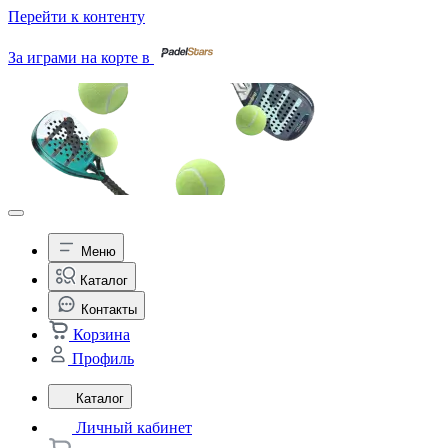
Перейти к контенту
За играми на корте в
Меню
Каталог
Контакты
Корзина
Профиль
Каталог
Личный кабинет