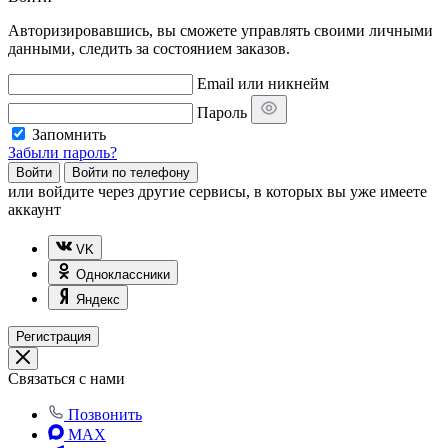
Авторизировавшись, вы сможете управлять своими личными
данными, следить за состоянием заказов.
Email или никнейм
Пароль
Запомнить
Забыли пароль?
Войти
Войти по телефону
или
войдите через другие сервисы, в которых вы уже имеете
аккаунт
VK
Одноклассники
Яндекс
Регистрация
Связаться с нами
Позвонить
MAX