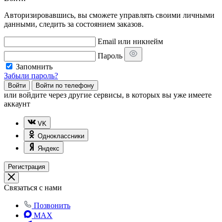
Авторизировавшись, вы сможете управлять своими личными
данными, следить за состоянием заказов.
Email или никнейм
Пароль
Запомнить
Забыли пароль?
Войти
Войти по телефону
или
войдите через другие сервисы, в которых вы уже имеете
аккаунт
VK
Одноклассники
Яндекс
Регистрация
Связаться с нами
Позвонить
MAX