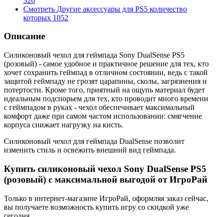
326
Смотреть
Другие аксессуары для PS5
количество
которых
1052
Описание
Силиконовый чехол для геймпада Sony DualSense PS5
(розовый) - самое удобное и практичное решение для тех, кто
хочет сохранить геймпад в отличном состоянии, ведь с такой
защитой геймпаду не грозят царапины, сколы, загрязнения и
потертости. Кроме того, приятный на ощупь материал будет
идеальным подспорьем для тех, кто проводит много времени
с геймпадом в руках - чехол обеспечивает максимальный
комфорт даже при самом частом использовании: смягчение
корпуса снижает нагрузку на кисть.
Силиконовый чехол для геймпада DualSense позволит
изменить стиль и освежить внешний вид геймпада.
Купить силиконовый чехол Sony DualSense PS5
(розовый) с максимальной выгодой от ИгроРай
Только в интернет-магазине ИгроРай, оформляя заказ сейчас,
вы получаете возможность купить игру со скидкой уже
сегодня.