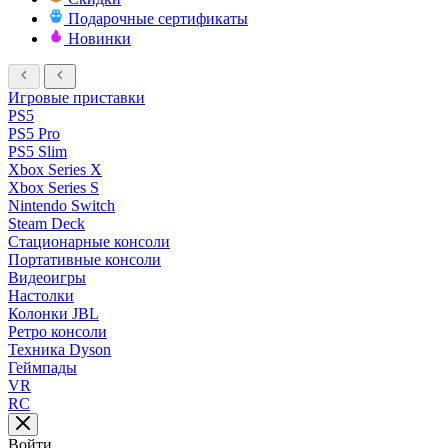
Подарочные сертификаты
Новинки
Игровые приставки
PS5
PS5 Pro
PS5 Slim
Xbox Series X
Xbox Series S
Nintendo Switch
Steam Deck
Стационарные консоли
Портативные консоли
Видеоигры
Настолки
Колонки JBL
Ретро консоли
Техника Dyson
Геймпады
VR
RC
Войти