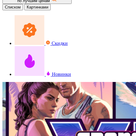
по лучшим ценам
Списком
Картинками
Скидки
Новинки