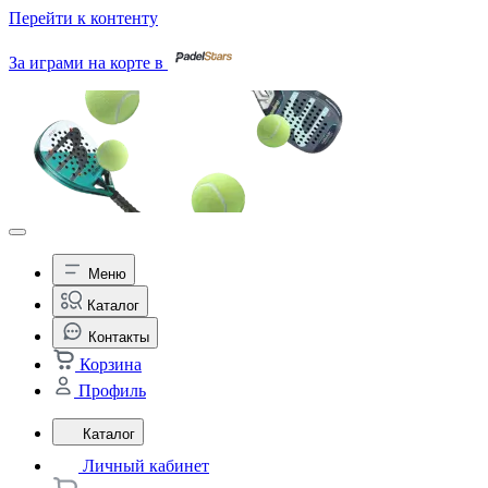
Перейти к контенту
За играми на корте в
Меню
Каталог
Контакты
Корзина
Профиль
Каталог
Личный кабинет