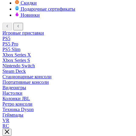
Скидки
Подарочные сертификаты
Новинки
Игровые приставки
PS5
PS5 Pro
PS5 Slim
Xbox Series X
Xbox Series S
Nintendo Switch
Steam Deck
Стационарные консоли
Портативные консоли
Видеоигры
Настолки
Колонки JBL
Ретро консоли
Техника Dyson
Геймпады
VR
RC