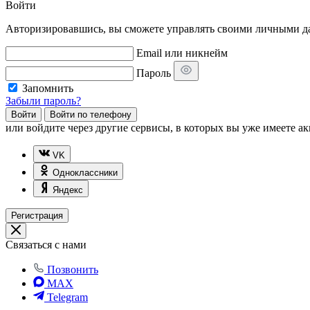
Войти
Авторизировавшись, вы сможете управлять своими личными дан
Email или никнейм
Пароль
Запомнить
Забыли пароль?
Войти
Войти по телефону
или
войдите через другие сервисы, в которых вы уже имеете ак
VK
Одноклассники
Яндекс
Регистрация
Связаться с нами
Позвонить
MAX
Telegram