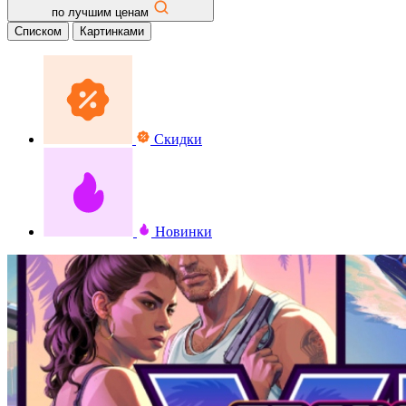
по лучшим ценам
Списком
Картинками
Скидки
Новинки