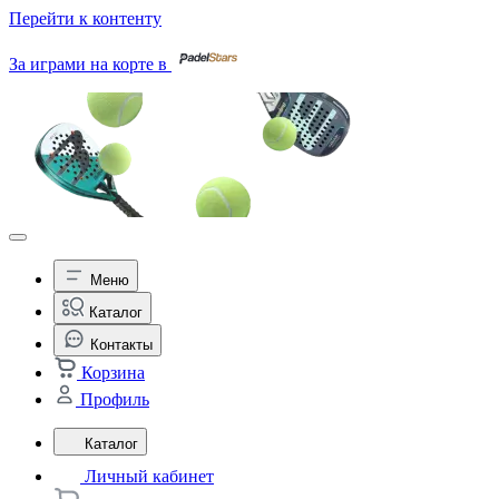
Перейти к контенту
За играми на корте в
Меню
Каталог
Контакты
Корзина
Профиль
Каталог
Личный кабинет