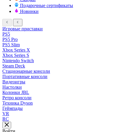
Подарочные сертификаты
Новинки
Игровые приставки
PS5
PS5 Pro
PS5 Slim
Xbox Series X
Xbox Series S
Nintendo Switch
Steam Deck
Стационарные консоли
Портативные консоли
Видеоигры
Настолки
Колонки JBL
Ретро консоли
Техника Dyson
Геймпады
VR
RC
Войти