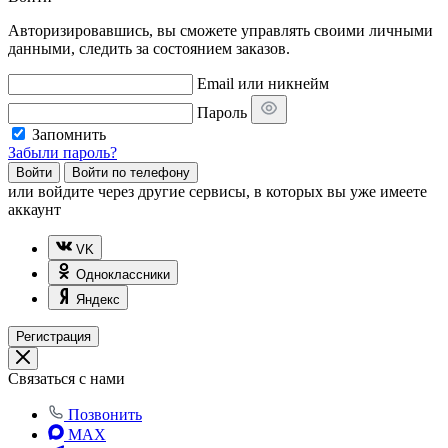
Авторизировавшись, вы сможете управлять своими личными
данными, следить за состоянием заказов.
Email или никнейм
Пароль
Запомнить
Забыли пароль?
Войти
Войти по телефону
или
войдите через другие сервисы, в которых вы уже имеете
аккаунт
VK
Одноклассники
Яндекс
Регистрация
Связаться с нами
Позвонить
MAX