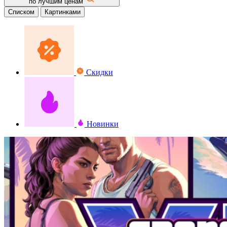
по лучшим ценам
Списком
Картинками
Скидки
Новинки