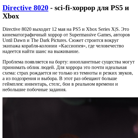
Directive 8020
- sci-fi-хоррор для PS5 и
Xbox
Directive 8020 выходит 12 мая на PS5 и Xbox Series X|S. Это
кинематографичный хоррор от Supermassive Games, авторов
Until Dawn и The Dark Pictures. Сюжет строится вокруг
экипажа корабля-колонии «Кассиопея», где человечество
надеется найти шанс на выживание.
Проблема появляется на борту: инопланетные существа могут
принимать облик людей. Для хоррора это почти идеальная
схема: страх рождается не только из темноты и резких звуков,
а из подозрения и выбора. В этот раз обещают больше
геймплея: инвентарь, стелс, бои в реальном времени и
небольшие побочные задания.