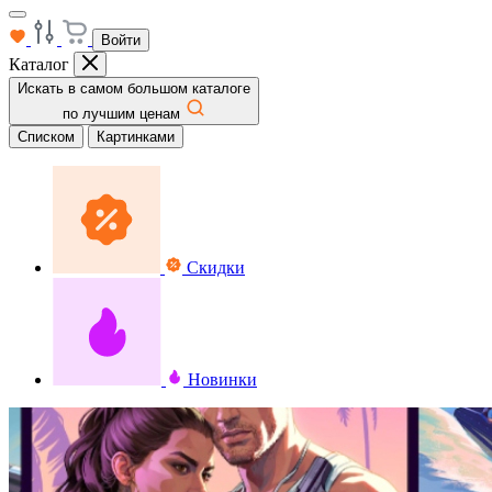
Войти
Каталог
Искать в самом большом каталоге
по лучшим ценам
Списком
Картинками
Скидки
Новинки