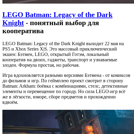
LEGO Batman: Legacy of the Dark
Knight
- понятный выбор для
кооператива
LEGO Batman: Legacy of the Dark Knight выходит 22 мая на
PS5 и Xbox Series X|S. Это массовый приключенческий
экшен: Бэтмен, LEGO, открытый Готэм, локальный
кооператив на двоих, гаджеты, транспорт и узнаваемые
злодеи. Формула простая, но рабочая.
Игра вдохновляется разными версиями Бэтмена - от комиксов
до фильмов и игр. По геймплею проект смотрит в сторону
Batman: Arkham: боёвка с комбинациями, стелс, детективные
элементы и перемещение по городу. Но сила LEGO-игр всё
же в лёгкости, юморе, сборе предметов и прохождении
вдвоём.