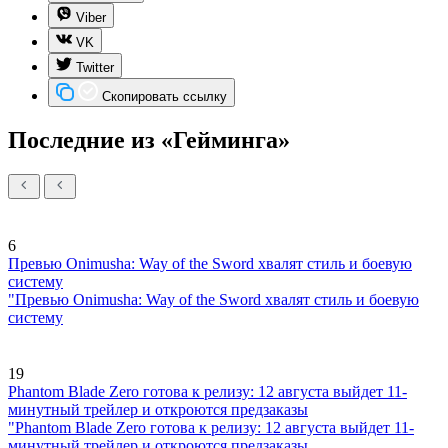
Viber
VK
Twitter
Скопировать ссылку
Последние из «Гейминга»
6
Превью Onimusha: Way of the Sword хвалят стиль и боевую
систему
"Превью Onimusha: Way of the Sword хвалят стиль и боевую
систему
19
Phantom Blade Zero готова к релизу: 12 августа выйдет 11-
минутный трейлер и откроются предзаказы
"Phantom Blade Zero готова к релизу: 12 августа выйдет 11-
минутный трейлер и откроются предзаказы