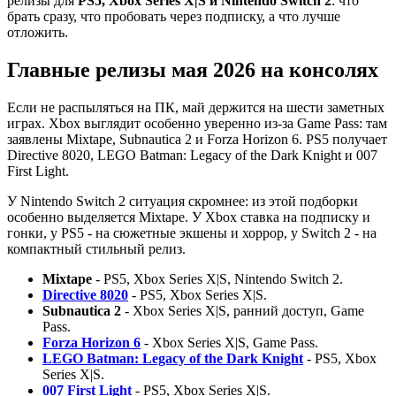
релизы для
PS5, Xbox Series X|S и Nintendo Switch 2
: что
брать сразу, что пробовать через подписку, а что лучше
отложить.
Главные релизы мая 2026 на консолях
Если не распыляться на ПК, май держится на шести заметных
играх. Xbox выглядит особенно уверенно из-за Game Pass: там
заявлены Mixtape, Subnautica 2 и Forza Horizon 6. PS5 получает
Directive 8020, LEGO Batman: Legacy of the Dark Knight и 007
First Light.
У Nintendo Switch 2 ситуация скромнее: из этой подборки
особенно выделяется Mixtape. У Xbox ставка на подписку и
гонки, у PS5 - на сюжетные экшены и хоррор, у Switch 2 - на
компактный стильный релиз.
Mixtape
- PS5, Xbox Series X|S, Nintendo Switch 2.
Directive 8020
- PS5, Xbox Series X|S.
Subnautica 2
- Xbox Series X|S, ранний доступ, Game
Pass.
Forza Horizon 6
- Xbox Series X|S, Game Pass.
LEGO Batman: Legacy of the Dark Knight
- PS5, Xbox
Series X|S.
007 First Light
- PS5, Xbox Series X|S.