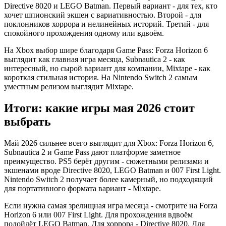
Directive 8020 и LEGO Batman. Первый вариант - для тех, кто
хочет шпионский экшен с вариативностью. Второй - для
поклонников хоррора и нелинейных историй. Третий - для
спокойного прохождения одному или вдвоём.
На Xbox выбор шире благодаря Game Pass: Forza Horizon 6
выглядит как главная игра месяца, Subnautica 2 - как
интересный, но сырой вариант для компании, Mixtape - как
короткая стильная история. На Nintendo Switch 2 самым
уместным релизом выглядит Mixtape.
Итоги: какие игры мая 2026 стоит
выбрать
Май 2026 сильнее всего выглядит для Xbox: Forza Horizon 6,
Subnautica 2 и Game Pass дают платформе заметное
преимущество. PS5 берёт другим - сюжетными релизами и
экшенами вроде Directive 8020, LEGO Batman и 007 First Light.
Nintendo Switch 2 получает более камерный, но подходящий
для портативного формата вариант - Mixtape.
Если нужна самая зрелищная игра месяца - смотрите на Forza
Horizon 6 или 007 First Light. Для прохождения вдвоём
подойдёт LEGO Batman. Для хоррора - Directive 8020. Для