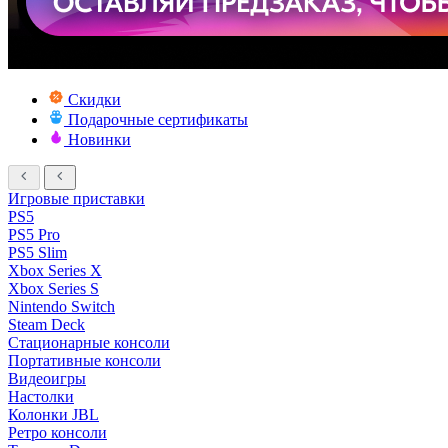
Скидки
Подарочные сертификаты
Новинки
Игровые приставки
PS5
PS5 Pro
PS5 Slim
Xbox Series X
Xbox Series S
Nintendo Switch
Steam Deck
Стационарные консоли
Портативные консоли
Видеоигры
Настолки
Колонки JBL
Ретро консоли