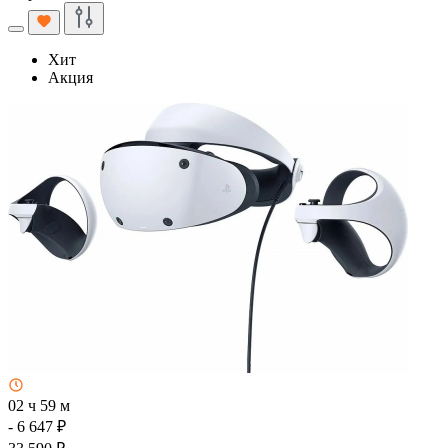
Хит
Акция
02 ч 59 м
- 6 647 ₽