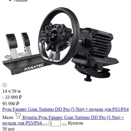
14 ч 59 м
- 33 999 ₽
95 990 ₽
Руль Fanatec Gran Turismo DD Pro (5 Nm) + педали для PS5/PS4
Мало
Купить Руль Fanatec Gran Turismo DD Pro (5 Nm) +
педали для PS5/PS4
Купили
50 раз