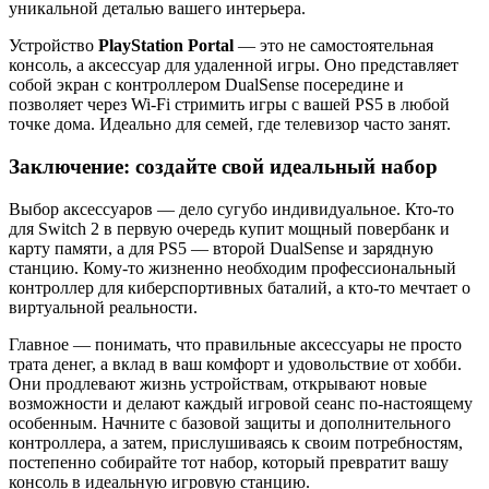
уникальной деталью вашего интерьера.
Устройство
PlayStation Portal
— это не самостоятельная
консоль, а аксессуар для удаленной игры. Оно представляет
собой экран с контроллером DualSense посередине и
позволяет через Wi-Fi стримить игры с вашей PS5 в любой
точке дома. Идеально для семей, где телевизор часто занят.
Заключение: создайте свой идеальный набор
Выбор аксессуаров — дело сугубо индивидуальное. Кто-то
для Switch 2 в первую очередь купит мощный повербанк и
карту памяти, а для PS5 — второй DualSense и зарядную
станцию. Кому-то жизненно необходим профессиональный
контроллер для киберспортивных баталий, а кто-то мечтает о
виртуальной реальности.
Главное — понимать, что правильные аксессуары не просто
трата денег, а вклад в ваш комфорт и удовольствие от хобби.
Они продлевают жизнь устройствам, открывают новые
возможности и делают каждый игровой сеанс по-настоящему
особенным. Начните с базовой защиты и дополнительного
контроллера, а затем, прислушиваясь к своим потребностям,
постепенно собирайте тот набор, который превратит вашу
консоль в идеальную игровую станцию.