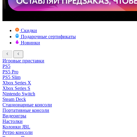
Скидки
Подарочные сертификаты
Новинки
Игровые приставки
PS5
PS5 Pro
PS5 Slim
Xbox Series X
Xbox Series S
Nintendo Switch
Steam Deck
Стационарные консоли
Портативные консоли
Видеоигры
Настолки
Колонки JBL
Ретро консоли