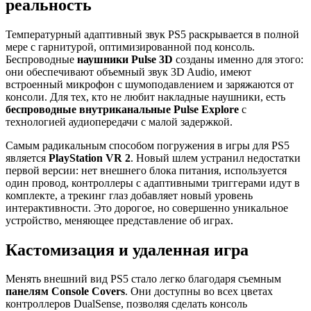
реальность
Температурный адаптивный звук PS5 раскрывается в полной
мере с гарнитурой, оптимизированной под консоль.
Беспроводные
наушники Pulse 3D
созданы именно для этого:
они обеспечивают объемный звук 3D Audio, имеют
встроенный микрофон с шумоподавлением и заряжаются от
консоли. Для тех, кто не любит накладные наушники, есть
беспроводные внутриканальные Pulse Explore
с
технологией аудиопередачи с малой задержкой.
Самым радикальным способом погружения в игры для PS5
является
PlayStation VR 2
. Новый шлем устранил недостатки
первой версии: нет внешнего блока питания, используется
один провод, контроллеры с адаптивными триггерами идут в
комплекте, а трекинг глаз добавляет новый уровень
интерактивности. Это дорогое, но совершенно уникальное
устройство, меняющее представление об играх.
Кастомизация и удаленная игра
Менять внешний вид PS5 стало легко благодаря съемным
панелям Console Covers
. Они доступны во всех цветах
контроллеров DualSense, позволяя сделать консоль