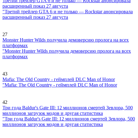
Третий трейлер GTA 6 и не только — Rockstar анонсировала
расширенный показ 27 августа
"Третий трейлер GTA 6 и не только — Rockstar анонсировала
расширенный показ 27 августа
27
Monster Hunter Wilds получила демоверсию пролога на всех
платформах
"Monster Hunter Wilds получила демоверсию пролога на всех
платформах
43
Mafia: The Old Country - геймплей DLC Man of Honor
"Mafia: The Old Country - геймплей DLC Man of Honor
42
Три года Baldur's Gate III: 12 миллионов смертей Зевлора, 500
миллионов загрузок модов и другая статистика
"Три года Baldur's Gate III: 12 миллионов смертей Зевлора, 500
миллионов загрузок модов и другая статистика