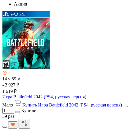
Акция
14 ч 59 м
- 3 927 ₽
1 619 ₽
Игра Battlefield 2042 (PS4, русская версия)
Мало
Купить Игра Battlefield 2042 (PS4, русская версия)
Купили
39 раз