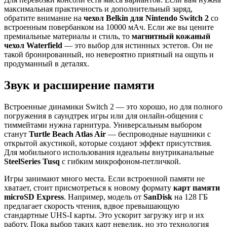
максимальная практичность и дополнительный заряд,
обратите внимание на
чехол Belkin для Nintendo Switch 2
со
встроенным повербанком на 10000 мАч. Если же вы цените
премиальные материалы и стиль, то
магнитный кожаный
чехол Waterfield
— это выбор для истинных эстетов. Он не
такой бронированный, но невероятно приятный на ощупь и
продуманный в деталях.
Звук и расширение памяти
Встроенные динамики Switch 2 — это хорошо, но для полного
погружения в саундтрек игры или для онлайн-общения с
тиммейтами нужна гарнитура. Универсальным выбором
станут
Turtle Beach Atlas Air
— беспроводные наушники с
открытой акустикой, которые создают эффект присутствия.
Для мобильного использования идеальны внутриканальные
SteelSeries Tusq
с гибким микрофоном-петличкой.
Игры занимают много места. Если встроенной памяти не
хватает, стоит присмотреться к новому формату
карт памяти
microSD Express
. Например, модель от
SanDisk
на 128 ГБ
предлагает скорость чтения, вдвое превышающую
стандартные UHS-I карты. Это ускорит загрузку игр и их
работу. Пока выбор таких карт невелик, но это технология