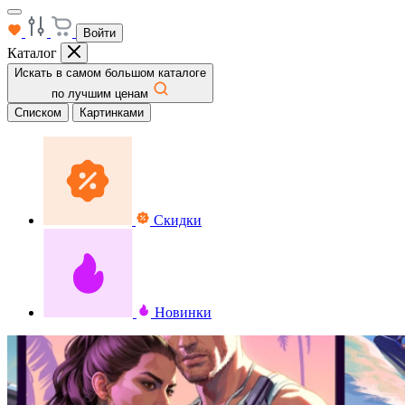
Войти
Каталог
Искать в самом большом каталоге
по лучшим ценам
Списком
Картинками
Скидки
Новинки