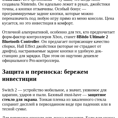
создавала Nintendo. Он идеально лежит в руках, джойстики
точны, а кнопки отзывчивы. Особый бонус —
программируемые задние кнопки, которые можно
переназначить под любую игру прямо из меню консоли. Цена
кусается, но это инвестиция в комфорт.
Отличной альтернативой, особенно для тех, кто предпочитает
форм-фактор контроллеров Xbox, станет
8Bitdo Ultimate 2
Bluetooth Controller
. Он предлагает потрясающее качество
сборки, Hall Effect джойстики (которые не страдают от
дрифта), настраиваемые задние кнопки и удобную док-
станцию для зарядки. При этом он ощутимо дешевле
официального Pro-контроллера.
Защита и переноска: бережем
инвестиции
Switch 2 — устройство мобильное, а значит, уязвимое для
царапин, ударов и пыли. Базовый must-have —
защитное
стекло для экрана
. Тонкая пленка из закаленного стекла
сохранит дисплей в первозданном виде при падениях или в
тесной сумке.
Для перевозки консоли есть масса вариантов. Если вам нужна