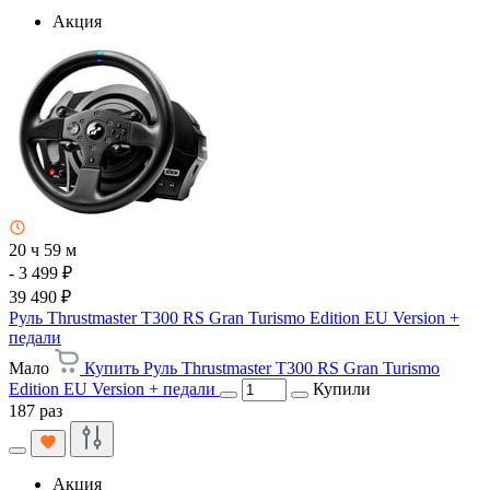
Акция
20 ч 59 м
- 3 499 ₽
39 490 ₽
Руль Thrustmaster T300 RS Gran Turismo Edition EU Version +
педали
Мало
Купить Руль Thrustmaster T300 RS Gran Turismo
Edition EU Version + педали
Купили
187 раз
Акция