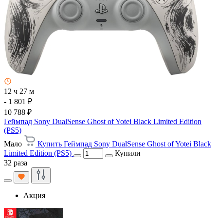
12 ч 27 м
- 1 801 ₽
10 788 ₽
Геймпад Sony DualSense Ghost of Yotei Black Limited Edition
(PS5)
Мало
Купить Геймпад Sony DualSense Ghost of Yotei Black
Limited Edition (PS5)
Купили
32 раза
Акция