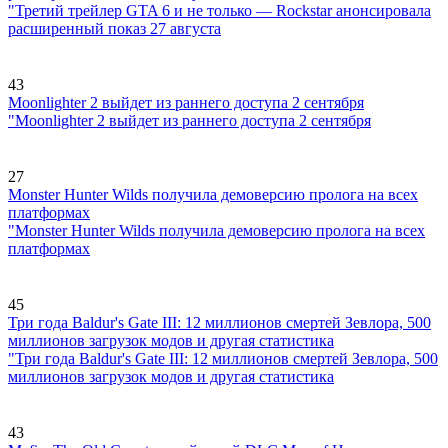
"Третий трейлер GTA 6 и не только — Rockstar анонсировала
расширенный показ 27 августа
43
Moonlighter 2 выйдет из раннего доступа 2 сентября
"Moonlighter 2 выйдет из раннего доступа 2 сентября
27
Monster Hunter Wilds получила демоверсию пролога на всех
платформах
"Monster Hunter Wilds получила демоверсию пролога на всех
платформах
45
Три года Baldur's Gate III: 12 миллионов смертей Зевлора, 500
миллионов загрузок модов и другая статистика
"Три года Baldur's Gate III: 12 миллионов смертей Зевлора, 500
миллионов загрузок модов и другая статистика
43