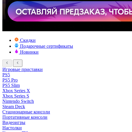
Скидки
Подарочные сертификаты
Новинки
Игровые приставки
PS5
PS5 Pro
PS5 Slim
Xbox Series X
Xbox Series S
Nintendo Switch
Steam Deck
Стационарные консоли
Портативные консоли
Видеоигры
Настолки