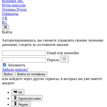
Колонки JBL
Ретро консоли
Техника Dyson
Геймпады
VR
RC
Войти
Авторизировавшись, вы сможете управлять своими личными
данными, следить за состоянием заказов.
Email или никнейм
Пароль
Запомнить
Забыли пароль?
Войти
Войти по телефону
или
войдите через другие сервисы, в которых вы уже имеете
аккаунт
VK
Одноклассники
Яндекс