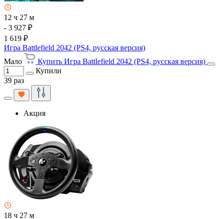
12 ч 27 м
- 3 927 ₽
1 619 ₽
Игра Battlefield 2042 (PS4, русская версия)
Мало
Купить Игра Battlefield 2042 (PS4, русская версия)
Купили
39 раз
Акция
18 ч 27 м