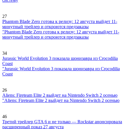
систему
27
Phantom Blade Zero готова к релизу: 12 августа выйдет 11-
минутный трейлер и откроются предзаказы
"Phantom Blade Zero готова к релизу: 12 августа выйдет 11-
минутный трейлер и откроются предзаказы
34
Jurassic World Evolution 3 показала шонизавра из Crocodilia
Coast
"Jurassic World Evolution 3 показала шонизавра из Crocodilia
Coast
26
Aliens: Fireteam Elite 2 выйдет на Nintendo Switch 2 осенью
"Aliens: Fireteam Elite 2 выйдет на Nintendo Switch 2 осенью
46
Третий трейлер GTA 6 и не только — Rockstar анонсировала
расширенный показ 27 августа