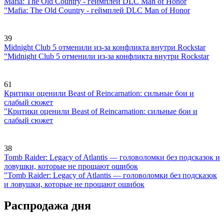
Mafia: The Old Country - геймплей DLC Man of Honor
"Mafia: The Old Country - геймплей DLC Man of Honor
39
Midnight Club 5 отменили из-за конфликта внутри Rockstar
"Midnight Club 5 отменили из-за конфликта внутри Rockstar
61
Критики оценили Beast of Reincarnation: сильные бои и
слабый сюжет
"Критики оценили Beast of Reincarnation: сильные бои и
слабый сюжет
38
Tomb Raider: Legacy of Atlantis — головоломки без подсказок и
ловушки, которые не прощают ошибок
"Tomb Raider: Legacy of Atlantis — головоломки без подсказок
и ловушки, которые не прощают ошибок
Распродажа дня