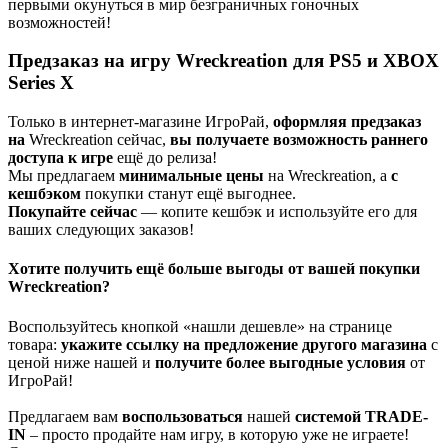
первыми окунуться в мир безграничных гоночных
возможностей!
Предзаказ на игру Wreckreation для PS5 и XBOX
Series X
Только в интернет-магазине ИгроРай,
оформляя предзаказ
на
Wreckreation сейчас,
вы получаете
возможность раннего
доступа к игре
ещё до релиза!
Мы предлагаем
минимальные цены
на Wreckreation, а
с
кешбэком
покупки станут ещё выгоднее.
Покупайте сейчас
— копите кешбэк и используйте его для
ваших следующих заказов!
Хотите получить ещё больше выгоды от вашей покупки
Wreckreation?
Воспользуйтесь кнопкой «нашли дешевле» на странице
товара:
укажите ссылку на
предложение другого м
агазин
а
с
ценой ниже нашей и
получите более выгодные условия
от
ИгроРай!
Предлагаем вам
воспользоваться
нашей
системой TRADE-
IN
– просто продайте нам игру, в которую уже не играете!