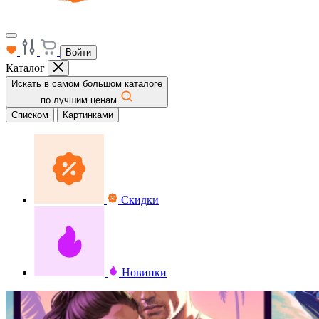
Войти
Каталог
Искать в самом большом каталоге
по лучшим ценам
Списком
Картинками
Скидки
Новинки