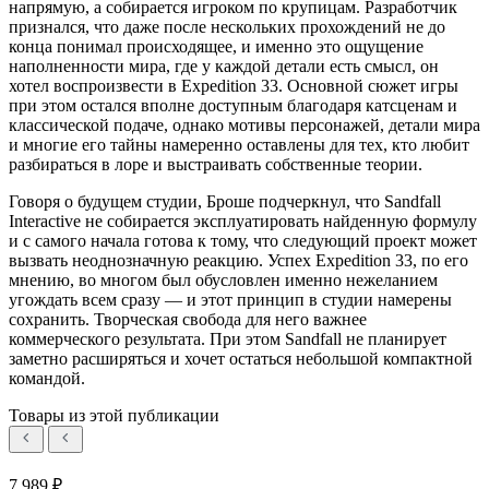
напрямую, а собирается игроком по крупицам. Разработчик
признался, что даже после нескольких прохождений не до
конца понимал происходящее, и именно это ощущение
наполненности мира, где у каждой детали есть смысл, он
хотел воспроизвести в Expedition 33. Основной сюжет игры
при этом остался вполне доступным благодаря катсценам и
классической подаче, однако мотивы персонажей, детали мира
и многие его тайны намеренно оставлены для тех, кто любит
разбираться в лоре и выстраивать собственные теории.
Говоря о будущем студии, Броше подчеркнул, что Sandfall
Interactive не собирается эксплуатировать найденную формулу
и с самого начала готова к тому, что следующий проект может
вызвать неоднозначную реакцию. Успех Expedition 33, по его
мнению, во многом был обусловлен именно нежеланием
угождать всем сразу — и этот принцип в студии намерены
сохранить. Творческая свобода для него важнее
коммерческого результата. При этом Sandfall не планирует
заметно расширяться и хочет остаться небольшой компактной
командой.
Товары из этой публикации
7 989 ₽