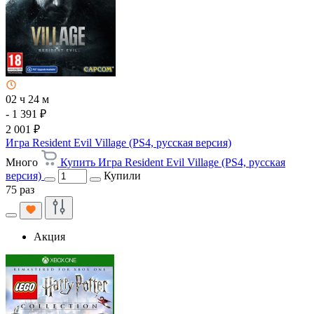
02 ч 24 м
- 1 391 ₽
2 001 ₽
Игра Resident Evil Village (PS4, русская версия)
Много
Купить Игра Resident Evil Village (PS4, русская
версия)
Купили
75 раз
Акция