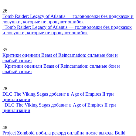
26
Tomb Raider: Legacy of Atlantis — головоломки без подсказок и
ловушки, которые не прощают ошибок
"Tomb Raider: Legacy of Atlantis — головоломки без подсказок
и ловушки, которые не прощают ошибок
35
Критики оценили Beast of Reincarnation: сильные бои и
слабый сюжет
"Критики оценили Beast of Reincarnation: сильные бои и
слабый сюжет
28
DLC The Viking Sagas добавит в Age of Empires II три
цивилизации
"DLC The Viking Sagas добавит в Age of Empires II три
цивилизации
48
Project Zomboid побила рекорд онлайна после выхода Build