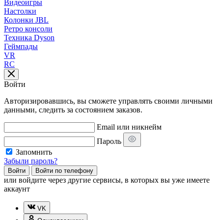
Видеоигры
Настолки
Колонки JBL
Ретро консоли
Техника Dyson
Геймпады
VR
RC
Войти
Авторизировавшись, вы сможете управлять своими личными
данными, следить за состоянием заказов.
Email или никнейм
Пароль
Запомнить
Забыли пароль?
Войти
Войти по телефону
или
войдите через другие сервисы, в которых вы уже имеете
аккаунт
VK