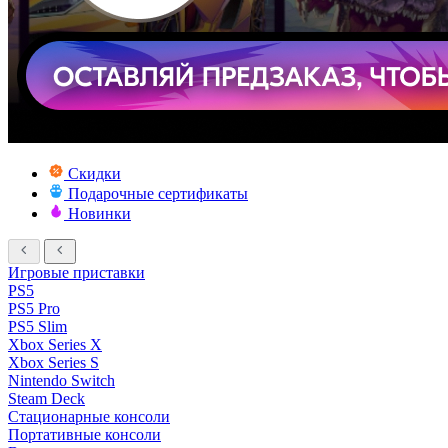
Скидки
Подарочные сертификаты
Новинки
Игровые приставки
PS5
PS5 Pro
PS5 Slim
Xbox Series X
Xbox Series S
Nintendo Switch
Steam Deck
Стационарные консоли
Портативные консоли