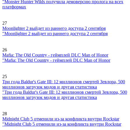
"Monster Hunter Wilds получила демоверсию пролога на всех
платформах
27
Moonlighter 2 выйдет из раннего доступа 2 сентября
"Moonlighter 2 выйдет из раннего доступа 2 сентября
26
Mafia: The Old Country - геймплей DLC Man of Honor
"Mafia: The Old Country - геймплей DLC Man of Honor
25
Три года Baldur's Gate III: 12 миллионов смертей Зевлора, 500
миллионов загрузок модов и другая статистика
"Три года Baldur's Gate III: 12 миллионов смертей Зевлора, 500
миллионов загрузок модов и другая статистика
28
Midnight Club 5 отменили из-за конфликта внутри Rockstar
"Midnight Club 5 отменили из-за конфликта внутри Rockstar