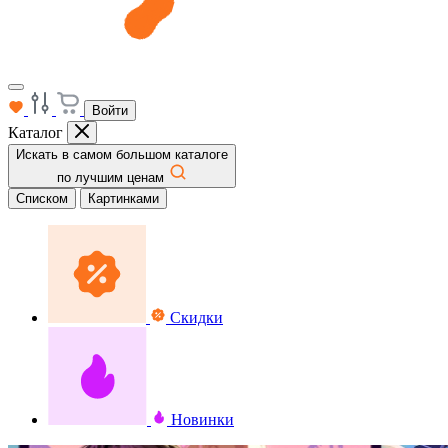
Войти
Каталог
Искать в самом большом каталоге
по лучшим ценам
Списком
Картинками
Скидки
Новинки