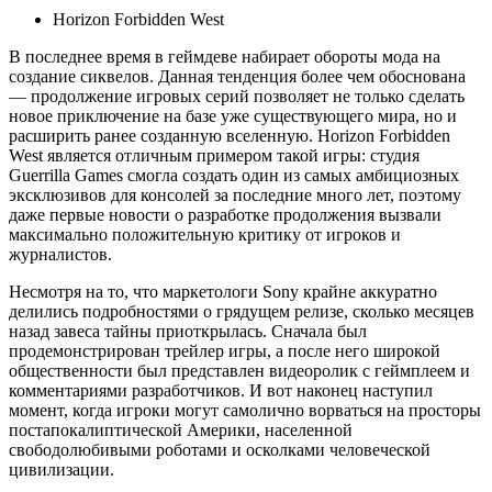
Horizon Forbidden West
В последнее время в геймдеве набирает обороты мода на
создание сиквелов. Данная тенденция более чем обоснована
— продолжение игровых серий позволяет не только сделать
новое приключение на базе уже существующего мира, но и
расширить ранее созданную вселенную. Horizon Forbidden
West является отличным примером такой игры: студия
Guerrilla Games смогла создать один из самых амбициозных
эксклюзивов для консолей за последние много лет, поэтому
даже первые новости о разработке продолжения вызвали
максимально положительную критику от игроков и
журналистов.
Несмотря на то, что маркетологи Sony крайне аккуратно
делились подробностями о грядущем релизе, сколько месяцев
назад завеса тайны приоткрылась. Сначала был
продемонстрирован трейлер игры, а после него широкой
общественности был представлен видеоролик с геймплеем и
комментариями разработчиков. И вот наконец наступил
момент, когда игроки могут самолично ворваться на просторы
постапокалиптической Америки, населенной
свободолюбивыми роботами и осколками человеческой
цивилизации.