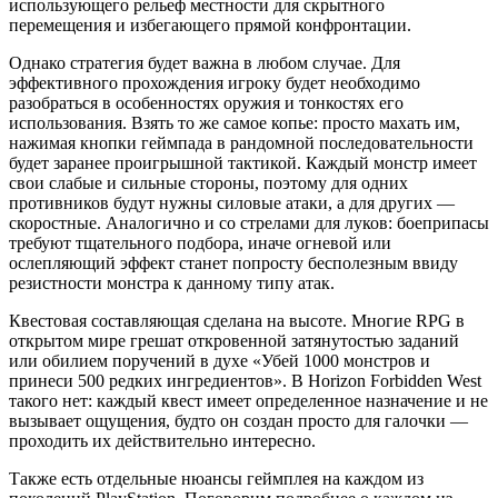
использующего рельеф местности для скрытного
перемещения и избегающего прямой конфронтации.
Однако стратегия будет важна в любом случае. Для
эффективного прохождения игроку будет необходимо
разобраться в особенностях оружия и тонкостях его
использования. Взять то же самое копье: просто махать им,
нажимая кнопки геймпада в рандомной последовательности
будет заранее проигрышной тактикой. Каждый монстр имеет
свои слабые и сильные стороны, поэтому для одних
противников будут нужны силовые атаки, а для других —
скоростные. Аналогично и со стрелами для луков: боеприпасы
требуют тщательного подбора, иначе огневой или
ослепляющий эффект станет попросту бесполезным ввиду
резистности монстра к данному типу атак.
Квестовая составляющая сделана на высоте. Многие RPG в
открытом мире грешат откровенной затянутостью заданий
или обилием поручений в духе «Убей 1000 монстров и
принеси 500 редких ингредиентов». В Horizon Forbidden West
такого нет: каждый квест имеет определенное назначение и не
вызывает ощущения, будто он создан просто для галочки —
проходить их действительно интересно.
Также есть отдельные нюансы геймплея на каждом из