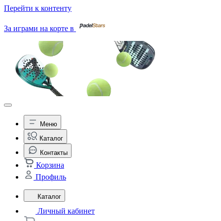
Перейти к контенту
За играми на корте в
Меню
Каталог
Контакты
Корзина
Профиль
Каталог
Личный кабинет