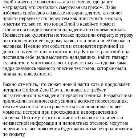
Элой ничего не известно — а в племенах, где царит
матриархат, это считалось смертельным грехом. Дабы
избежать спойлеров о завязке истории для тех, кто хочет
пройти первую часть перед тем как приступить к новой,
отметим только то, что юная Элой в какой-то момент
становится свидетельницей нападения на соплеменников.
Неизвестные культисты не только проявили открытую угрозу
по отношению к её родному краю, но и лишили её близкого
человека. Именно эти события и становятся причиной ее
долгого путешествия по континенту. В ходе странствий она
поставила себе цель выследить нападавших, найти главаря
культистов и уничтожить всех причастных — однако сама
гидра оказалось намного опаснее тех голов, которые были
видны на поверхности.
Важно отметить, что сюжет новый части хоть и продолжает
историю Horizon Zero Dawn, но вовсе не требует
обязательного прохождения первой источника. Разработчики
приложили титанические усилия в аспекте повествования,
тем самым позволив игрокам узнать основополагающее
моменты истории при прохождении непосредственно
сиквела. Поэтому те, кто опасается большого количества
неизвестной информации и непонятных отсылок, могут не
переживать: все пояснения будут даны по мере продвижения
по сюжету.