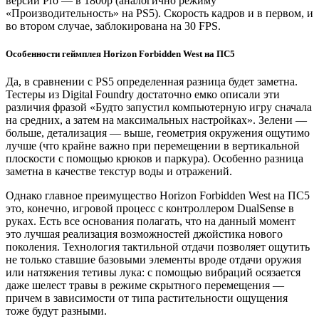
версии Pro — в 1800р (аналогично режиму
«Производительность» на PS5). Скорость кадров и в первом, и
во втором случае, заблокирована на 30 FPS.
Особенности геймплея Horizon Forbidden West на ПС5
Да, в сравнении с PS5 определенная разница будет заметна.
Тестеры из Digital Foundry достаточно емко описали эти
различия фразой «Будто запустил компьютерную игру сначала
на средних, а затем на максимальных настройках». Зелени —
больше, детализация — выше, геометрия окружения ощутимо
лучше (что крайне важно при перемещении в вертикальной
плоскости с помощью крюков и паркура). Особенно разница
заметна в качестве текстур воды и отражений.
Однако главное преимущество Horizon Forbidden West на ПС5
это, конечно, игровой процесс с контроллером DualSense в
руках. Есть все основания полагать, что на данный момент
это лучшая реализация возможностей джойстика нового
поколения. Технология тактильной отдачи позволяет ощутить
не только ставшие базовыми элементы вроде отдачи оружия
или натяжения тетивы лука: с помощью вибраций осязается
даже шелест травы в режиме скрытного перемещения —
причем в зависимости от типа растительности ощущения
тоже будут разными.