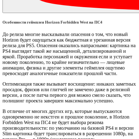
Особенности геймплея Horizon Forbidden West на ПС4
До релиза многие высказывали опасения о том, что новый
Horizon будет ощущаться как бюджетная и урезанная версия
релиза для PS5. Опасения оказались напрасными: картинка на
PS4 выглядит такой же насыщенной, детализированной и
яркой. Проработка персонажей и окружения если и уступает
новому поколению, то крайне незначительно — лицевые
анимации, физика и другие элементы геймплея ощутимо
превосходят аналогичные показатели прошлой части.
Оптимизация также вызывает восхищение: никаких заметных
просадок, фризов или глитчей не замечено даже в релизной
версии, а после патча первого дня можно смело сказать, что
полишинг проекта завершен максимально успешно.
В отличие от многих других игр, которые выпускаются
одновременно не некстген и прошлое поколение, в Horizon
Forbidden West на ПС4 не будет выбора режима
производительности: по умолчанию на базовой PS4 и версии
Slim картинка будет транслироваться в разрешении 1080р, на