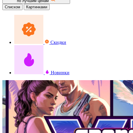
по лучшим ценам
Списком
Картинками
Скидки
Новинки