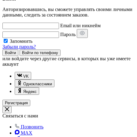
Авторизировавшись, вы сможете управлять своими личными
данными, следить за состоянием заказов.
Email или никнейм
Пароль
Запомнить
Забыли пароль?
Войти
Войти по телефону
или
войдите через другие сервисы, в которых вы уже имеете
аккаунт
VK
Одноклассники
Яндекс
Регистрация
Связаться с нами
Позвонить
MAX