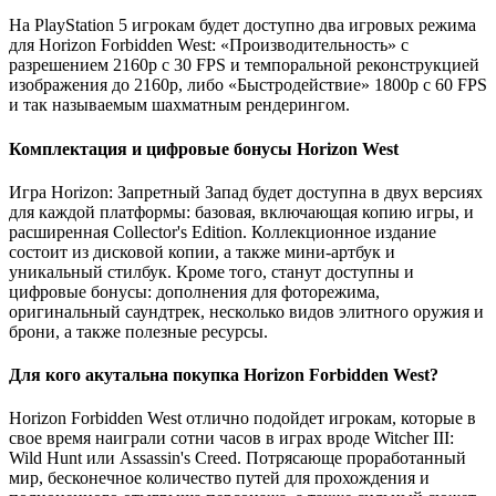
На PlayStation 5 игрокам будет доступно два игровых режима
для Horizon Forbidden West: «Производительность» с
разрешением 2160р с 30 FPS и темпоральной реконструкцией
изображения до 2160р, либо «Быстродействие» 1800р с 60 FPS
и так называемым шахматным рендерингом.
Комплектация и цифровые бонусы Horizon West
Игра Horizon: Запретный Запад будет доступна в двух версиях
для каждой платформы: базовая, включающая копию игры, и
расширенная Collector's Edition. Коллекционное издание
состоит из дисковой копии, а также мини-артбук и
уникальный стилбук. Кроме того, станут доступны и
цифровые бонусы: дополнения для фоторежима,
оригинальный саундтрек, несколько видов элитного оружия и
брони, а также полезные ресурсы.
Для кого акутальна покупка Horizon Forbidden West?
Horizon Forbidden West отлично подойдет игрокам, которые в
свое время наиграли сотни часов в играх вроде Witcher III:
Wild Hunt или Assassin's Creed. Потрясающе проработанный
мир, бесконечное количество путей для прохождения и