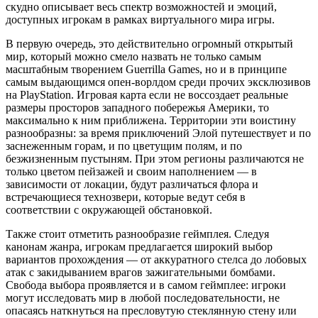
скудно описывает весь спектр возможностей и эмоций,
доступных игрокам в рамках виртуального мира игры.
В первую очередь, это действительно огромный открытый
мир, который можно смело назвать не только самым
масштабным творением Guerrilla Games, но и в принципе
самым выдающимся опен-ворлдом среди прочих эксклюзивов
на PlayStation. Игровая карта если не воссоздает реальные
размеры просторов западного побережья Америки, то
максимально к ним приближена. Территории эти воистину
разнообразны: за время приключений Элой путешествует и по
заснеженным горам, и по цветущим полям, и по
безжизненным пустыням. При этом регионы различаются не
только цветом пейзажей и своим наполнением — в
зависимости от локации, будут различаться флора и
встречающиеся технозвери, которые ведут себя в
соответствии с окружающей обстановкой.
Также стоит отметить разнообразие геймплея. Следуя
канонам жанра, игрокам предлагается широкий выбор
вариантов прохождения — от аккуратного стелса до лобовых
атак с закидыванием врагов зажигательными бомбами.
Свобода выбора проявляется и в самом геймплее: игроки
могут исследовать мир в любой последовательности, не
опасаясь наткнуться на пресловутую стеклянную стену или