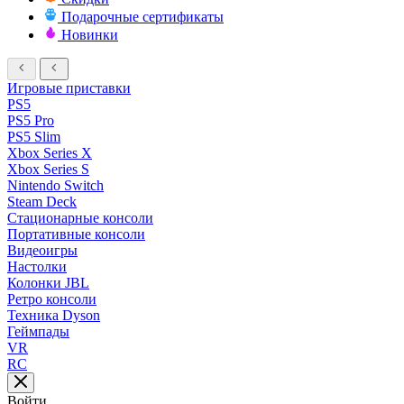
Подарочные сертификаты
Новинки
Игровые приставки
PS5
PS5 Pro
PS5 Slim
Xbox Series X
Xbox Series S
Nintendo Switch
Steam Deck
Стационарные консоли
Портативные консоли
Видеоигры
Настолки
Колонки JBL
Ретро консоли
Техника Dyson
Геймпады
VR
RC
Войти