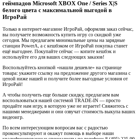
геймпадов Microsoft XBOX One / Series X|S
белого цвета с максимальной выгодой в
ИгроРай
Только в интернет-магазине ИгроРай, оформляя заказ сейчас,
вы получаете возможность купить игру со скидкой уже
сегодня. Мы предлагаем минимальные цены на зарядные
станции PowerA, а с кешбэком от ИгроРай покупка станет
ещё выгоднее. Покупайте сейчас — копите кешбэк и
используйте его для ваших следующих заказов!
Воспользуйтесь кнопкой «нашли дешевле» на странице
товара: укажите ссылку на предложение другого магазина с
ценой ниже нашей и получите более выгодные условия от
ИгроРай!
А чтобы получить еще больше скидку, предлагаем вам
воспользоваться нашей системой TRADE-IN — просто
продайте нам игру, в которую уже не играете! Свяжитесь с
нашими менеджерами и они озвучат стоимость выкупа ваших
видеоигр.
По всем интересующим вопросам вас с радостью
проконсультируют и окажут помощь в выборе наши
квалифицированные специалисты по телефону 8 (495) 225-99-