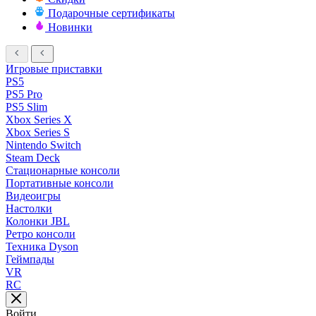
Подарочные сертификаты
Новинки
Игровые приставки
PS5
PS5 Pro
PS5 Slim
Xbox Series X
Xbox Series S
Nintendo Switch
Steam Deck
Стационарные консоли
Портативные консоли
Видеоигры
Настолки
Колонки JBL
Ретро консоли
Техника Dyson
Геймпады
VR
RC
Войти