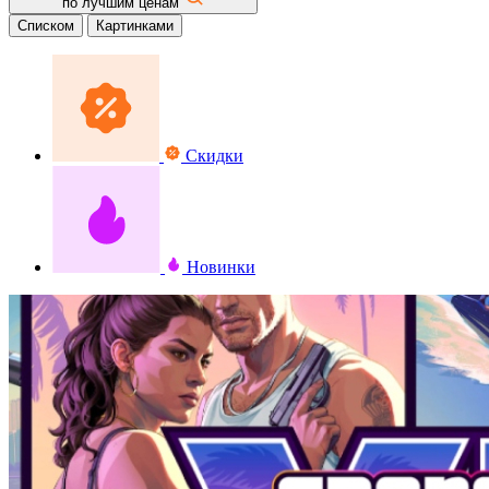
по лучшим ценам
Списком
Картинками
Скидки
Новинки