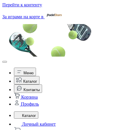
Перейти к контенту
За играми на корте в
Меню
Каталог
Контакты
Корзина
Профиль
Каталог
Личный кабинет