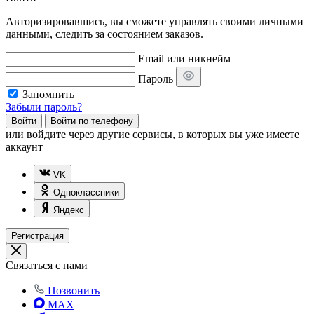
Авторизировавшись, вы сможете управлять своими личными
данными, следить за состоянием заказов.
Email или никнейм
Пароль
Запомнить
Забыли пароль?
Войти
Войти по телефону
или
войдите через другие сервисы, в которых вы уже имеете
аккаунт
VK
Одноклассники
Яндекс
Регистрация
Связаться с нами
Позвонить
MAX