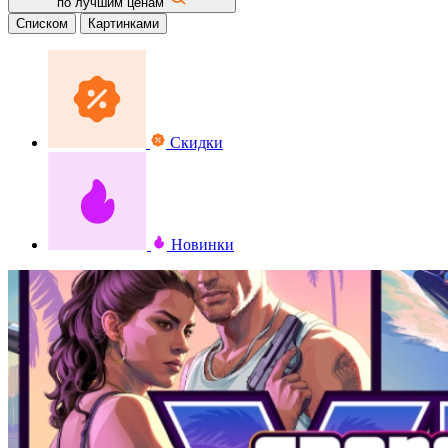
по лучшим ценам
Списком
Картинками
Скидки
Новинки