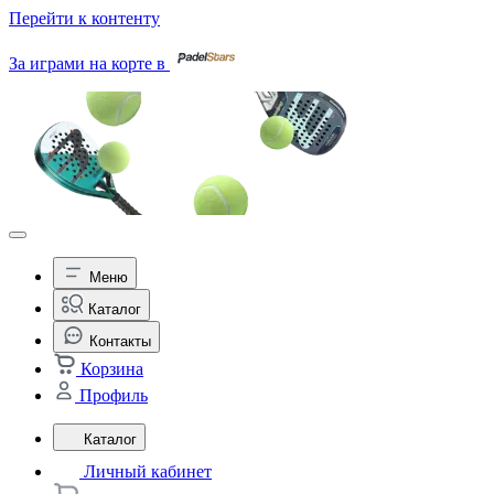
Перейти к контенту
За играми на корте в
Меню
Каталог
Контакты
Корзина
Профиль
Каталог
Личный кабинет