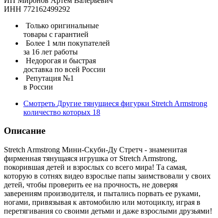
ИП Миронов Артем Валерьевич
ИНН 772162499292
Только оригинальные
товары с гарантией
Более 1 млн покупателей
за 16 лет работы
Недорогая и быстрая
доставка по всей России
Репутация №1
в России
Смотреть
Другие тянущиеся фигурки Stretch Armstrong
количество которых
18
Описание
Stretch Armstrong Мини-Скуби-Ду Стретч - знаменитая
фирменная тянущаяся игрушка от Stretch Armstrong,
покорившая детей и взрослых со всего мира! Та самая,
которую в сотнях видео взрослые папы заимствовали у своих
детей, чтобы проверить ее на прочность, не доверяя
заверениям производителя, и пытались порвать ее руками,
ногами, привязывая к автомобилю или мотоциклу, играя в
перетягивания со своими детьми и даже взрослыми друзьями!