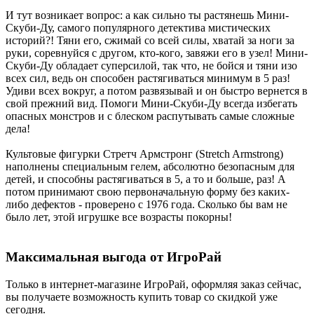
И тут возникает вопрос: а как сильно ты растянешь Мини-
Скуби-Ду, самого популярного детектива мистических
историй?! Тяни его, сжимай со всей силы, хватай за ноги за
руки, соревнуйся с другом, кто-кого, завяжи его в узел! Мини-
Скуби-Ду обладает суперсилой, так что, не бойся и тяни изо
всех сил, ведь он способен растягиваться минимум в 5 раз!
Удиви всех вокруг, а потом развязывай и он быстро вернется в
свой прежний вид. Помоги Мини-Скуби-Ду всегда избегать
опасных монстров и с блеском распутывать самые сложные
дела!
Культовые фигурки Стретч Армстронг (Stretch Armstrong)
наполнены специальным гелем, абсолютно безопасным для
детей, и способны растягиваться в 5, а то и больше, раз! А
потом принимают свою первоначальную форму без каких-
либо дефектов - проверено с 1976 года. Сколько бы вам не
было лет, этой игрушке все возрасты покорны!
Максимальная выгода от ИгроРай
Только в интернет-магазине ИгроРай, оформляя заказ сейчас,
вы получаете возможность купить товар со скидкой уже
сегодня.