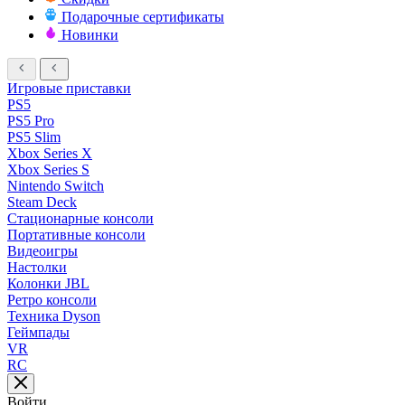
Подарочные сертификаты
Новинки
Игровые приставки
PS5
PS5 Pro
PS5 Slim
Xbox Series X
Xbox Series S
Nintendo Switch
Steam Deck
Стационарные консоли
Портативные консоли
Видеоигры
Настолки
Колонки JBL
Ретро консоли
Техника Dyson
Геймпады
VR
RC
Войти