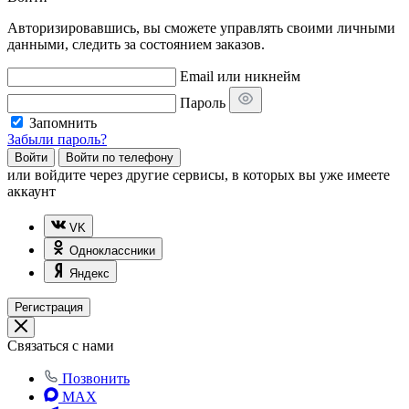
Авторизировавшись, вы сможете управлять своими личными
данными, следить за состоянием заказов.
Email или никнейм
Пароль
Запомнить
Забыли пароль?
Войти
Войти по телефону
или
войдите через другие сервисы, в которых вы уже имеете
аккаунт
VK
Одноклассники
Яндекс
Регистрация
Связаться с нами
Позвонить
MAX