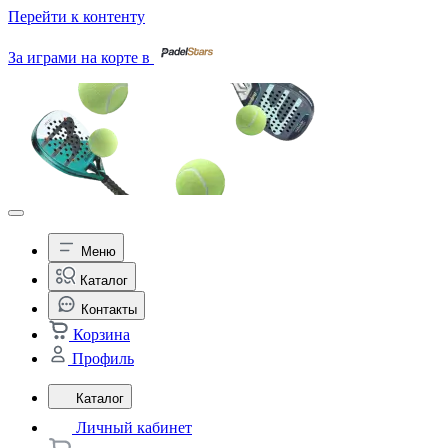
Перейти к контенту
За играми на корте в
Меню
Каталог
Контакты
Корзина
Профиль
Каталог
Личный кабинет