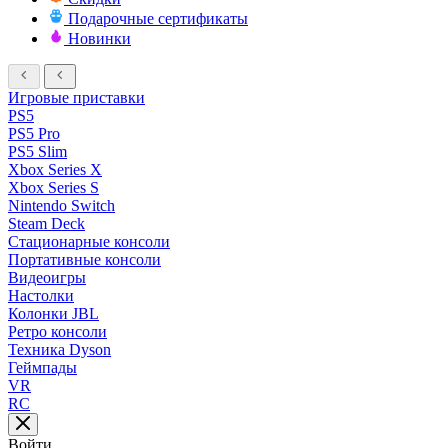
Подарочные сертификаты
Новинки
Игровые приставки
PS5
PS5 Pro
PS5 Slim
Xbox Series X
Xbox Series S
Nintendo Switch
Steam Deck
Стационарные консоли
Портативные консоли
Видеоигры
Настолки
Колонки JBL
Ретро консоли
Техника Dyson
Геймпады
VR
RC
Войти