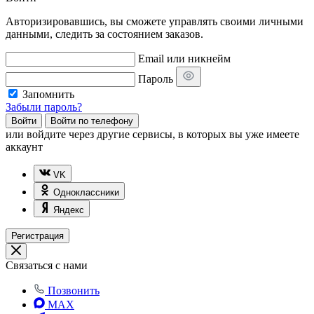
Авторизировавшись, вы сможете управлять своими личными
данными, следить за состоянием заказов.
Email или никнейм
Пароль
Запомнить
Забыли пароль?
Войти
Войти по телефону
или
войдите через другие сервисы, в которых вы уже имеете
аккаунт
VK
Одноклассники
Яндекс
Регистрация
Связаться с нами
Позвонить
MAX