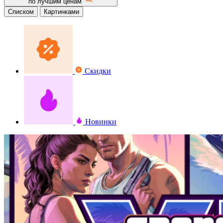
по лучшим ценам
Списком
Картинками
Скидки
Новинки