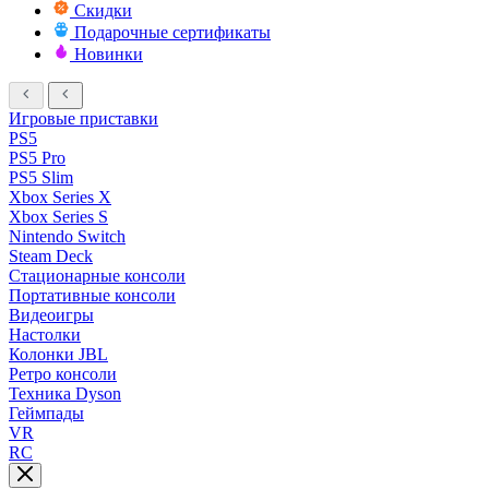
Скидки
Подарочные сертификаты
Новинки
Игровые приставки
PS5
PS5 Pro
PS5 Slim
Xbox Series X
Xbox Series S
Nintendo Switch
Steam Deck
Стационарные консоли
Портативные консоли
Видеоигры
Настолки
Колонки JBL
Ретро консоли
Техника Dyson
Геймпады
VR
RC