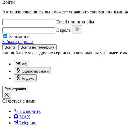
Войти
Авторизировавшись, вы сможете управлять своими личными дан
Email или никнейм
Пароль
Запомнить
Забыли пароль?
Войти
Войти по телефону
или
войдите через другие сервисы, в которых вы уже имеете ак
VK
Одноклассники
Яндекс
Регистрация
Связаться с нами
Позвонить
MAX
Telegram