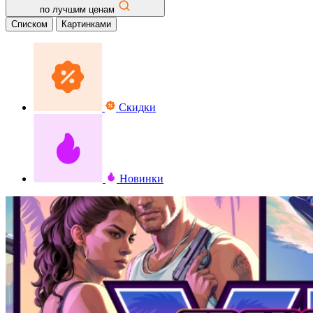
по лучшим ценам
Списком
Картинками
Скидки
Новинки