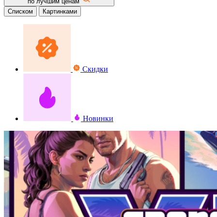
по лучшим ценам
Списком
Картинками
Скидки
Новинки