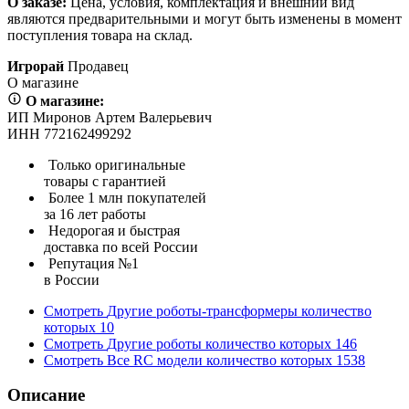
О заказе:
Цена, условия, комплектация и внешний вид
являются предварительными и могут быть изменены в момент
поступления товара на склад.
Игрорай
Продавец
О магазине
О магазине:
ИП Миронов Артем Валерьевич
ИНН 772162499292
Только оригинальные
товары с гарантией
Более 1 млн покупателей
за 16 лет работы
Недорогая и быстрая
доставка по всей России
Репутация №1
в России
Смотреть
Другие роботы-трансформеры
количество
которых
10
Смотреть
Другие роботы
количество которых
146
Смотреть
Все RC модели
количество которых
1538
Описание