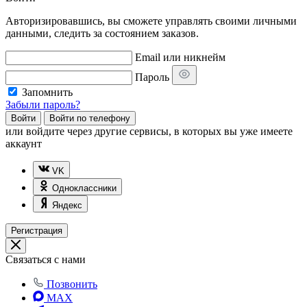
Авторизировавшись, вы сможете управлять своими личными
данными, следить за состоянием заказов.
Email или никнейм
Пароль
Запомнить
Забыли пароль?
Войти
Войти по телефону
или
войдите через другие сервисы, в которых вы уже имеете
аккаунт
VK
Одноклассники
Яндекс
Регистрация
Связаться с нами
Позвонить
MAX