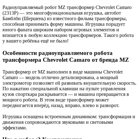
Радиоуправляемый робот MZ трансформер Chevrolet Camaro
(2313P) — это многофункциональная игрушка, автобот
Бамблби (Шершень) из известного фильма трансформеры,
способная принимать форму машины. Игрушка порадует
юного фаната широким набором игровых элементов и
впишется в любую коллекцию трансформеров. Такого робота
у вашего ребёнка ещё не было!
Особенности радиоуправляемого робота
трансформера Chevrolet Camaro от бренда MZ
Трансформер от MZ выполнен в виде машины Chevrolet
Camaro — модель отлично детализирована, а мощный
электромотор позволяет ей развивать внушительную скорость.
По нажатию специальной клавиши на пульте управления
кузов спорткара раскрывается — и машина превращается в
мощного робота. В этом виде трансформер может
передвигается вперёд, назад, вправо, влево и разворот.
Игрушка оснащена встроенным динамиком: трансформация и
движения сопровождаются звуковыми и световыми
эффектами.