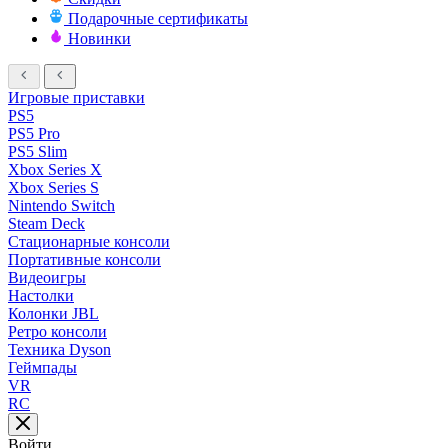
Подарочные сертификаты
Новинки
Игровые приставки
PS5
PS5 Pro
PS5 Slim
Xbox Series X
Xbox Series S
Nintendo Switch
Steam Deck
Стационарные консоли
Портативные консоли
Видеоигры
Настолки
Колонки JBL
Ретро консоли
Техника Dyson
Геймпады
VR
RC
Войти