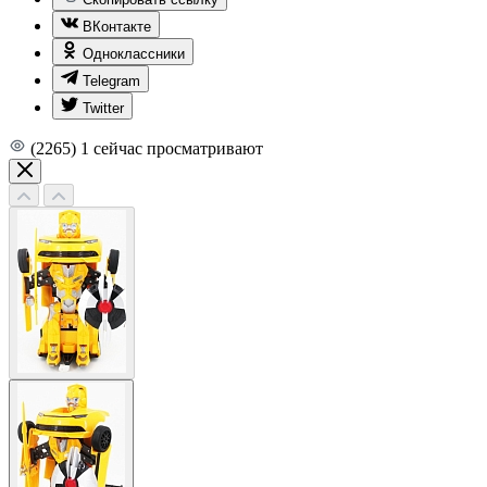
ВКонтакте
Одноклассники
Telegram
Twitter
(2265)
1
сейчас просматривают