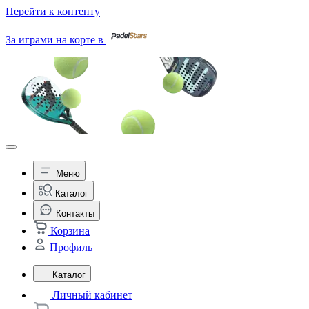
Перейти к контенту
За играми на корте в
Меню
Каталог
Контакты
Корзина
Профиль
Каталог
Личный кабинет