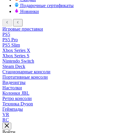
Подарочные сертификаты
Новинки
Игровые приставки
PS5
PS5 Pro
PS5 Slim
Xbox Series X
Xbox Series S
Nintendo Switch
Steam Deck
Стационарные консоли
Портативные консоли
Видеоигры
Настолки
Колонки JBL
Ретро консоли
Техника Dyson
Геймпады
VR
RC
Войти