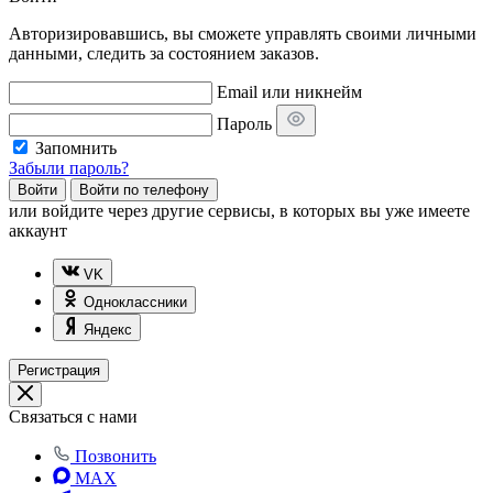
Авторизировавшись, вы сможете управлять своими личными
данными, следить за состоянием заказов.
Email или никнейм
Пароль
Запомнить
Забыли пароль?
Войти
Войти по телефону
или
войдите через другие сервисы, в которых вы уже имеете
аккаунт
VK
Одноклассники
Яндекс
Регистрация
Связаться с нами
Позвонить
MAX