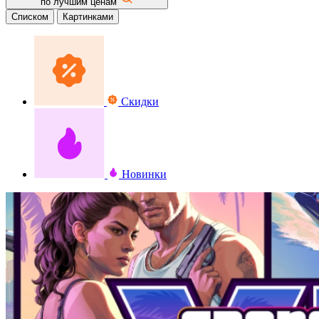
по лучшим ценам
Списком
Картинками
Скидки
Новинки