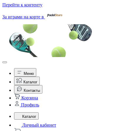
Перейти к контенту
За играми на корте в
Меню
Каталог
Контакты
Корзина
Профиль
Каталог
Личный кабинет