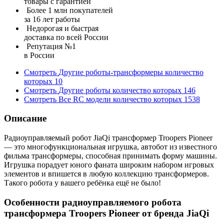
товары с гарантией
Более 1 млн покупателей
за 16 лет работы
Недорогая и быстрая
доставка по всей России
Репутация №1
в России
Смотреть
Другие роботы-трансформеры
количество
которых
10
Смотреть
Другие роботы
количество которых
146
Смотреть
Все RC модели
количество которых
1538
Описание
Радиоуправляемый робот JiaQi трансформер Troopers Pioneer
— это многофункциональная игрушка, автобот из известного
фильма трансформеры, способная принимать форму машины.
Игрушка порадует юного фаната широким набором игровых
элементов и впишется в любую коллекцию трансформеров.
Такого робота у вашего ребёнка ещё не было!
Особенности радиоуправляемого робота
трансформера Troopers Pioneer от бренда JiaQi