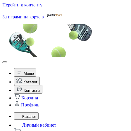
Перейти к контенту
За играми на корте в
Меню
Каталог
Контакты
Корзина
Профиль
Каталог
Личный кабинет