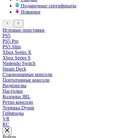
Подарочные сертификаты
Новинки
Игровые приставки
PS5
PS5 Pro
PS5 Slim
Xbox Series X
Xbox Series S
Nintendo Switch
Steam Deck
Стационарные консоли
Портативные консоли
Видеоигры
Настолки
Колонки JBL
Ретро консоли
Техника Dyson
Геймпады
VR
RC
Войти