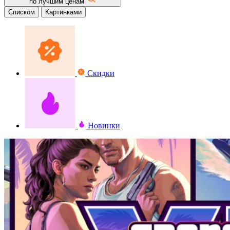
по лучшим ценам
Списком
Картинками
Скидки
Новинки