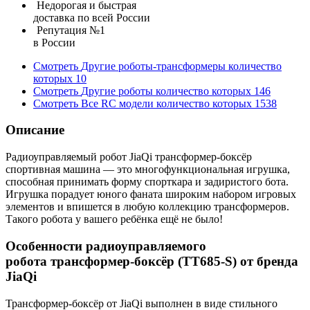
Недорогая и быстрая
доставка по всей России
Репутация №1
в России
Смотреть
Другие роботы-трансформеры
количество
которых
10
Смотреть
Другие роботы
количество которых
146
Смотреть
Все RC модели
количество которых
1538
Описание
Радиоуправляемый робот JiaQi трансформер-боксёр
спортивная машина — это многофункциональная игрушка,
способная принимать форму спорткара и задиристого бота.
Игрушка порадует юного фаната широким набором игровых
элементов и впишется в любую коллекцию трансформеров.
Такого робота у вашего ребёнка ещё не было!
Особенности радиоуправляемого
робота трансформер-боксёр (TT685-S) от бренда
JiaQi
Трансформер-боксёр от JiaQi выполнен в виде стильного