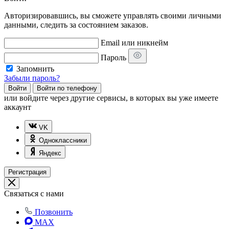
Авторизировавшись, вы сможете управлять своими личными
данными, следить за состоянием заказов.
Email или никнейм
Пароль
Запомнить
Забыли пароль?
Войти
Войти по телефону
или
войдите через другие сервисы, в которых вы уже имеете
аккаунт
VK
Одноклассники
Яндекс
Регистрация
Связаться с нами
Позвонить
MAX