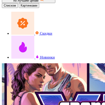
по лучшим ценам
Списком
Картинками
Скидки
Новинки