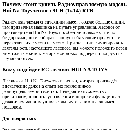
Почему стоит купить Радиоуправляемую модель
Hui Na Toysлесовоз 9CH (1к14) RTR
Радиоуправляемая спецтехника имеет гораздо больше опций,
чем привычная машинка на пульте управления. Лесовоз от
производителя Hui Na Toysспособен не только ездить по
бездорожью, но и собирать вокруг себя мелкие предметы и
перевозить их с места на место. При желании сымитировать
деятельность настоящего лесовоза, вы можете положить перед
ним толстые ветки, которые он ловко подберёт и погрузит в
грузовой отсек.
Кому подойдет RC лесовоз HUI NA TOYS
Лесовоз от Hui Na Toys– это игрушка, которая произведёт
впечатление даже на опытных поклонников
радиоуправляемой техники. Невероятная схожесть с
оригиналом, простота управления и широкий функционал
делают эту машину универсальным и запоминающимся
подарком.
Для подростков
Радиоуправляемый лесовоз отлично подойдёт подросткам