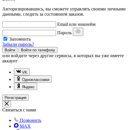
Авторизировавшись, вы сможете управлять своими личными
данными, следить за состоянием заказов.
Email или никнейм
Пароль
Запомнить
Забыли пароль?
Войти
Войти по телефону
или
войдите через другие сервисы, в которых вы уже имеете
аккаунт
VK
Одноклассники
Яндекс
Регистрация
Связаться с нами
Позвонить
MAX