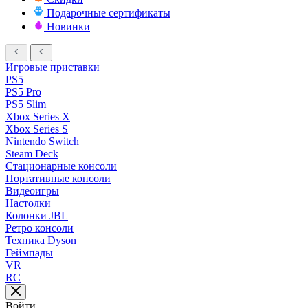
Подарочные сертификаты
Новинки
Игровые приставки
PS5
PS5 Pro
PS5 Slim
Xbox Series X
Xbox Series S
Nintendo Switch
Steam Deck
Стационарные консоли
Портативные консоли
Видеоигры
Настолки
Колонки JBL
Ретро консоли
Техника Dyson
Геймпады
VR
RC
Войти