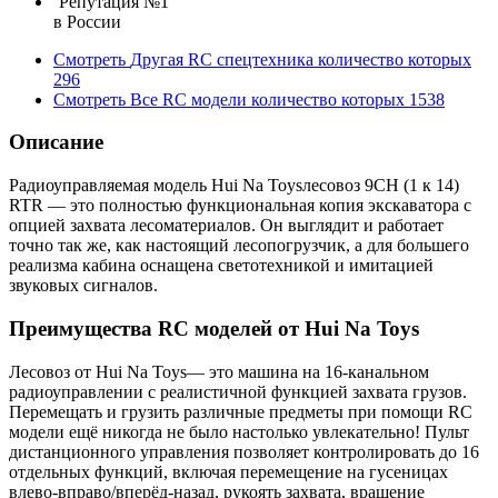
Репутация №1
в России
Смотреть
Другая RC спецтехника
количество которых
296
Смотреть
Все RC модели
количество которых
1538
Описание
Радиоуправляемая модель Hui Na Toysлесовоз 9CH (1 к 14)
RTR — это полностью функциональная копия экскаватора с
опцией захвата лесоматериалов. Он выглядит и работает
точно так же, как настоящий лесопогрузчик, а для большего
реализма кабина оснащена светотехникой и имитацией
звуковых сигналов.
Преимущества RC моделей от Hui Na Toys
Лесовоз от Hui Na Toys— это машина на 16-канальном
радиоуправлении с реалистичной функцией захвата грузов.
Перемещать и грузить различные предметы при помощи RC
модели ещё никогда не было настолько увлекательно! Пульт
дистанционного управления позволяет контролировать до 16
отдельных функций, включая перемещение на гусеницах
влево-вправо/вперёд-назад, рукоять захвата, вращение