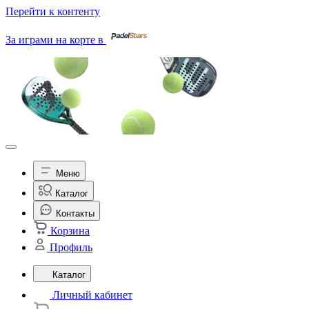
Перейти к контенту
За играми на корте в
Меню
Каталог
Контакты
Корзина
Профиль
Каталог
Личный кабинет