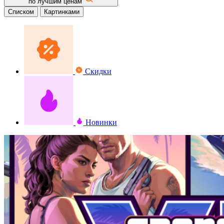
по лучшим ценам
Списком
Картинками
Скидки
Новинки