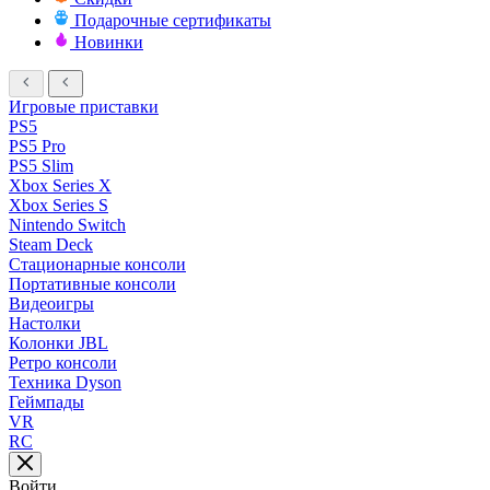
Подарочные сертификаты
Новинки
Игровые приставки
PS5
PS5 Pro
PS5 Slim
Xbox Series X
Xbox Series S
Nintendo Switch
Steam Deck
Стационарные консоли
Портативные консоли
Видеоигры
Настолки
Колонки JBL
Ретро консоли
Техника Dyson
Геймпады
VR
RC
Войти