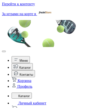
Перейти к контенту
За играми на корте в
Меню
Каталог
Контакты
Корзина
Профиль
Каталог
Личный кабинет