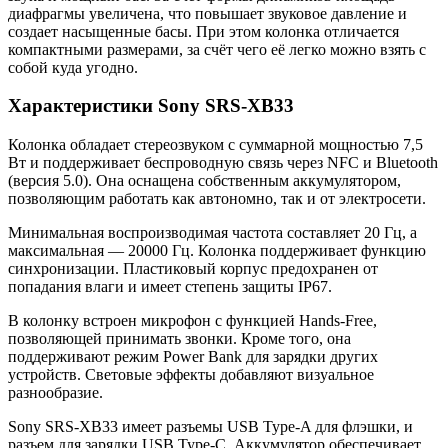
диафрагмы увеличена, что повышает звуковое давление и
создает насыщенные басы. При этом колонка отличается
компактными размерами, за счёт чего её легко можно взять с
собой куда угодно.
Характеристики Sony SRS-XB33
Колонка обладает стереозвуком с суммарной мощностью 7,5
Вт и поддерживает беспроводную связь через NFC и Bluetooth
(версия 5.0). Она оснащена собственным аккумулятором,
позволяющим работать как автономно, так и от электросети.
Минимальная воспроизводимая частота составляет 20 Гц, а
максимальная — 20000 Гц. Колонка поддерживает функцию
синхронизации. Пластиковый корпус предохранен от
попадания влаги и имеет степень защиты IP67.
В колонку встроен микрофон с функцией Hands-Free,
позволяющей принимать звонки. Кроме того, она
поддерживают режим Power Bank для зарядки других
устройств. Световые эффекты добавляют визуальное
разнообразие.
Sony SRS-XB33 имеет разъемы USB Type-A для флэшки, и
разъем для зарядки USB Type-C. Аккумулятор обеспечивает