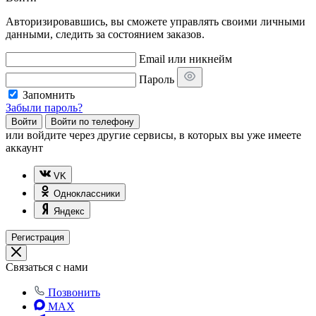
Авторизировавшись, вы сможете управлять своими личными
данными, следить за состоянием заказов.
Email или никнейм
Пароль
Запомнить
Забыли пароль?
Войти
Войти по телефону
или
войдите через другие сервисы, в которых вы уже имеете
аккаунт
VK
Одноклассники
Яндекс
Регистрация
Связаться с нами
Позвонить
MAX