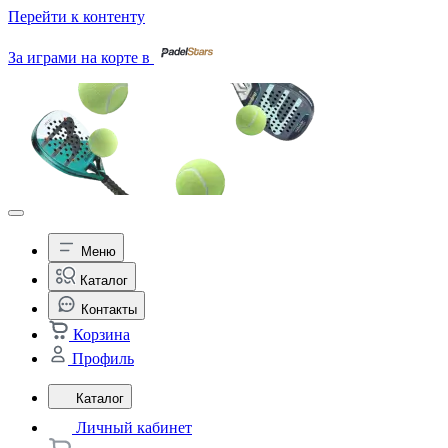
Перейти к контенту
За играми на корте в
Меню
Каталог
Контакты
Корзина
Профиль
Каталог
Личный кабинет