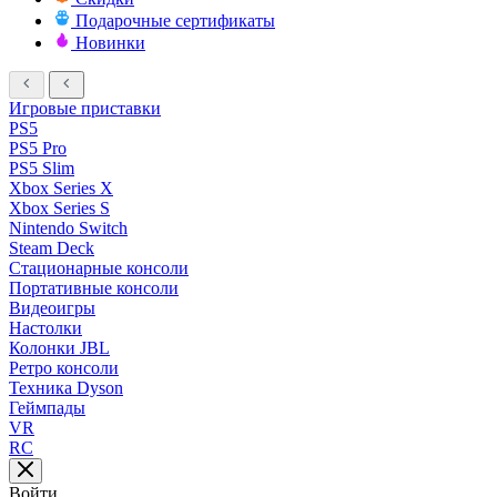
Подарочные сертификаты
Новинки
Игровые приставки
PS5
PS5 Pro
PS5 Slim
Xbox Series X
Xbox Series S
Nintendo Switch
Steam Deck
Стационарные консоли
Портативные консоли
Видеоигры
Настолки
Колонки JBL
Ретро консоли
Техника Dyson
Геймпады
VR
RC
Войти