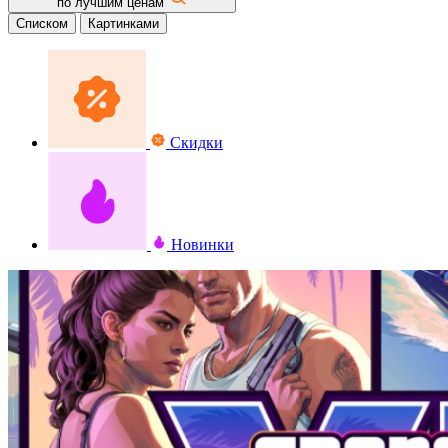
по лучшим ценам
Списком
Картинками
Скидки
Новинки