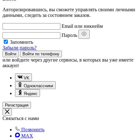
Авторизировавшись, вы сможете управлять своими личными
данными, следить за состоянием заказов.
Email или никнейм
Пароль
Запомнить
Забыли пароль?
Войти
Войти по телефону
или
войдите через другие сервисы, в которых вы уже имеете
аккаунт
VK
Одноклассники
Яндекс
Регистрация
Связаться с нами
Позвонить
MAX