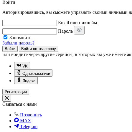
Войти
Авторизировавшись, вы сможете управлять своими личными дан
Email или никнейм
Пароль
Запомнить
Забыли пароль?
Войти
Войти по телефону
или
войдите через другие сервисы, в которых вы уже имеете ак
VK
Одноклассники
Яндекс
Регистрация
Связаться с нами
Позвонить
MAX
Telegram