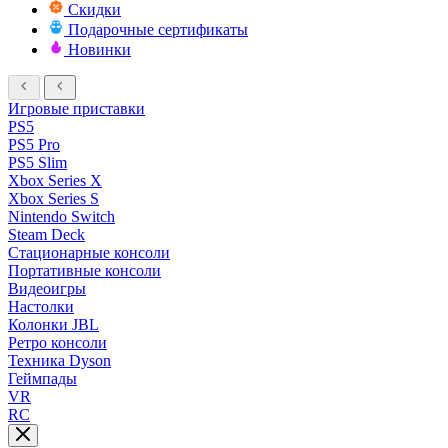
Скидки
Подарочные сертификаты
Новинки
Игровые приставки
PS5
PS5 Pro
PS5 Slim
Xbox Series X
Xbox Series S
Nintendo Switch
Steam Deck
Стационарные консоли
Портативные консоли
Видеоигры
Настолки
Колонки JBL
Ретро консоли
Техника Dyson
Геймпады
VR
RC