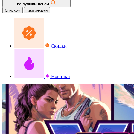
по лучшим ценам
Списком
Картинками
Скидки
Новинки